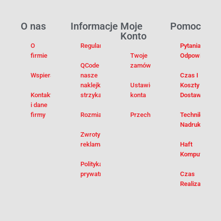
O nas
Informacje
Moje
Pomoc
Konto
O
Regulamin
Pytania I
firmie
Twoje
Odpowiedzi
QCode –
zamówienia
Wspieramy
nasze
Czas I
naklejki na
Ustawienia
Koszty
Kontakt
strzykawki
konta
Dostawy
i dane
firmy
Rozmiarówka
Przechowalnia
Techniki
Nadruku
Zwroty i
reklamacje
Haft
Komputerowy
Polityka
prywatności
Czas
Realizacji