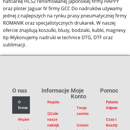
hafciarkę HCS2 renomowanej japońskiej firmy HAPPY
oraz ploter Jaguar IV firmy GCC Do nadruków używamy
jednej z najlepszych na rynku prasy pneumatycznej firmy
ROMANIK oraz specjalistycznych drukarek. W naszej
ofercie znajdują koszulki, bluzy, bodziaki, kubki, magnesy
itp Wykonujemy nadruki w technice DTG, DTF oraz
sublimacji.
O nas
Informacje
Moje
Pomoc
Konto
O
Regulamin
Pytania I
firmie
Twoje
Odpowiedzi
QCode –
zamówienia
Wspieramy
nasze
Czas I
naklejki na
Ustawienia
Koszty