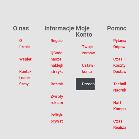
O nas
Informacje
Moje
Pomoc
Konto
O
Regulamin
Pytania I
firmie
Twoje
Odpowiedzi
QCode –
zamówienia
Wspieramy
nasze
Czas I
naklejki na
Ustawienia
Koszty
Kontakt
strzykawki
konta
Dostawy
i dane
firmy
Rozmiarówka
Przechowalnia
Techniki
Nadruku
Zwroty i
reklamacje
Haft
Komputerowy
Polityka
prywatności
Czas
Realizacji