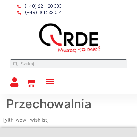
(+48) 22 11 20 333
(+48) 601 233 014
Przechowalnia
[yith_wcwl_wishlist]