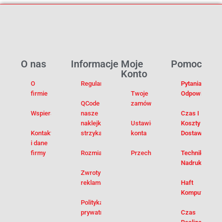
O nas
Informacje
Moje
Pomoc
Konto
O
Regulamin
Pytania I
firmie
Twoje
Odpowiedzi
QCode –
zamówienia
Wspieramy
nasze
Czas I
naklejki na
Ustawienia
Koszty
Kontakt
strzykawki
konta
Dostawy
i dane
firmy
Rozmiarówka
Przechowalnia
Techniki
Nadruku
Zwroty i
reklamacje
Haft
Komputerowy
Polityka
prywatności
Czas