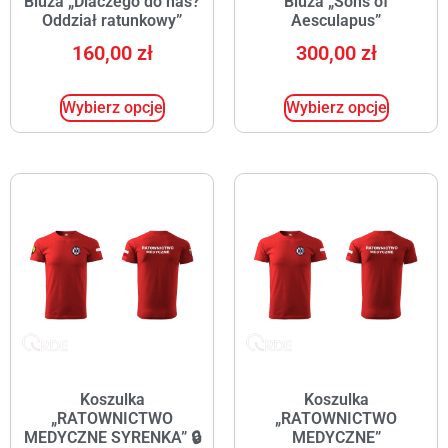
Bluza „Dlaczego do nas?
Bluza „Sons of
Oddział ratunkowy”
Aesculapus”
160,00
zł
300,00
zł
Wybierz opcje
Wybierz opcje
Koszulka
Koszulka
„RATOWNICTWO
„RATOWNICTWO
MEDYCZNE SYRENKA” 🔒
MEDYCZNE”