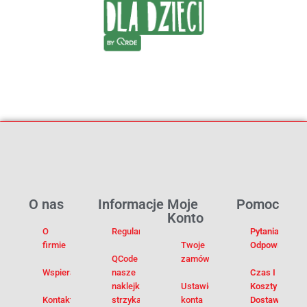
O nas
Informacje
Moje
Pomoc
Konto
O
Regulamin
Pytania I
firmie
Twoje
Odpowiedzi
QCode –
zamówienia
Wspieramy
nasze
Czas I
naklejki na
Ustawienia
Koszty
Kontakt
strzykawki
konta
Dostawy