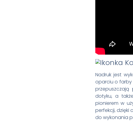
Nadruk jest wy
oparciu o farby
przepuszczają p
dotyku, a takż
pionierem w u
perfekcji, dzięk
do wykonania pr