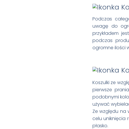
Podczas całego
uwagę do ogran
przykładem jes
podczas produk
ogromne ilości 
Koszulki ze wzg
pierwsze prania
podobnymi kolor
używać wybiela
Ze względu na 
celu uniknięcia
płasko.