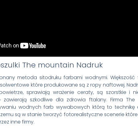
Nadruk
konany metoda sitodruku farbami wodnymi. Większość f
 solwentowe które produkowane są z ropy naftowej. Nadru
owietrze, sprawiają wrażenie ceraty, są szorstkie i 
e zawierają szkodliwe dla zdrowia ftalany. Firma The 
żywaniu wodnych farb wywabowych którą to technikę
i czemu są w stanie tworzyć fotorealistyczne scenerie któr
zez inne firmy.