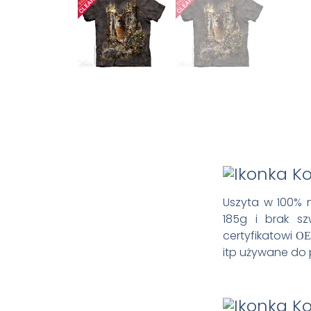
Uszyta w 100% n
185g i brak s
certyfikatowi
OE
itp używane do 