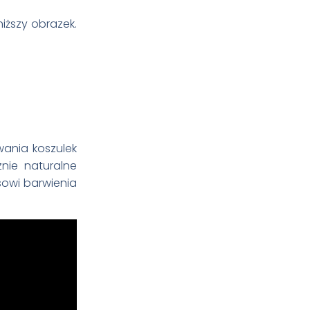
ższy obrazek.
wania koszulek
nie naturalne
esowi barwienia