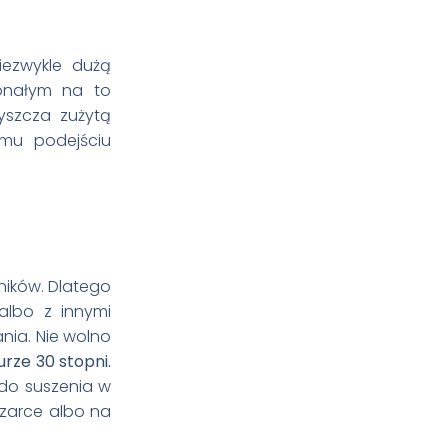
iezwykle dużą
konałym na to
yszcza zużytą
emu podejściu
ników. Dlatego
 albo z innymi
nia. Nie wolno
rze 30 stopni.
do suszenia w
szarce albo na