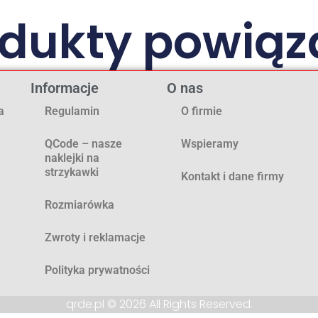
odukty powiąz
Informacje
O nas
a
Regulamin
O firmie
QCode – nasze
Wspieramy
naklejki na
strzykawki
Kontakt i dane firmy
Rozmiarówka
Zwroty i reklamacje
Polityka prywatności
qrde.pl © 2026 All Rights Reserved.