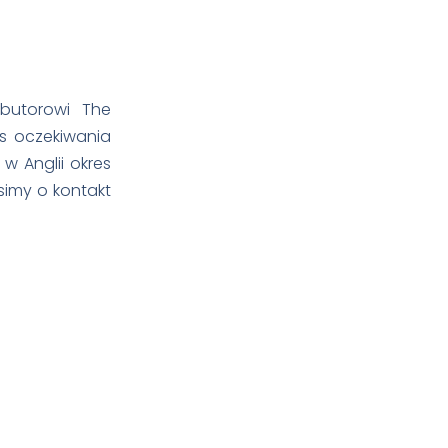
butorowi The
s oczekiwania
w Anglii okres
osimy o kontakt