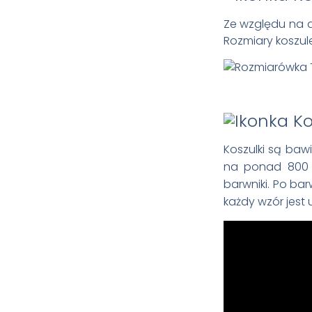
Ze względu na 
Rozmiary koszule
Koszulki są ba
na ponad 800 t
barwniki. Po bar
każdy wzór jest 