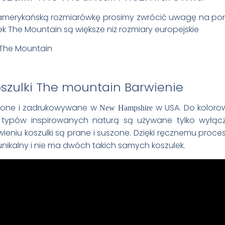
amerykańską rozmiarówkę prosimy zwrócić uwagę na poni
k The Mountain są większe niż rozmiary europejskie
Barwienie
wione i zadrukowywane w
w USA. Do koloro
New Hampshire
ypów inspirowanych naturą są używane tylko wyłącz
wieniu koszulki są prane i suszone. Dzięki ręcznemu proc
unikalny i nie ma dwóch takich samych koszulek.