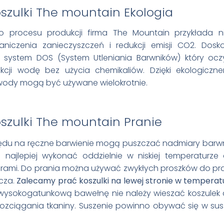
Ekologia
 procesu produkcji firma The Mountain przykłada n
iczenia zanieczyszczeń i redukcji emisji CO2. Dos
t system DOS (System Utleniania Barwników) który ocz
cji wodę bez użycia chemikaliów. Dzięki ekologiczn
wody mogą być używane wielokrotnie.
Pranie
lędu na ręczne barwienie mogą puszczać nadmiary barw
 najlepiej wykonać oddzielnie w niskiej temperaturze
ami. Do prania można używać zwykłych proszków do pra
cza.
Zalecamy prać koszulki na lewej stronie w temperatu
wysokogatunkową bawełnę nie należy wieszać koszulek 
 rozciągania tkaniny. Suszenie powinno obywać się w su