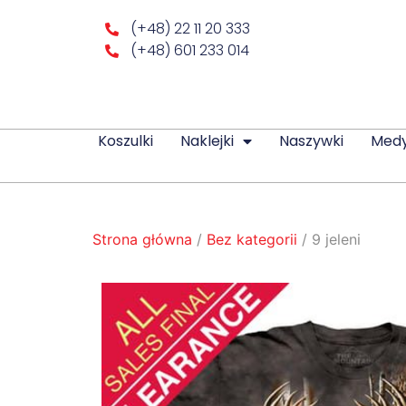
(+48) 22 11 20 333
(+48) 601 233 014
Koszulki
Naklejki
Naszywki
Med
Strona główna
/
Bez kategorii
/ 9 jeleni