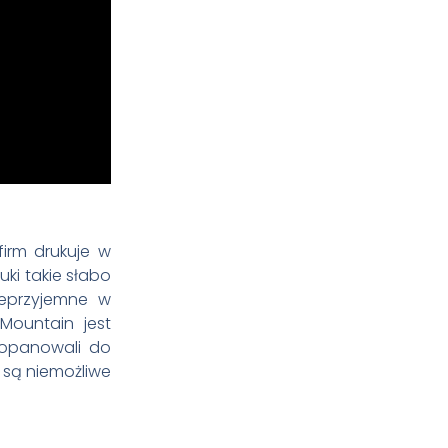
irm drukuje w
ki takie słabo
nieprzyjemne w
Mountain jest
 opanowali do
e są niemożliwe