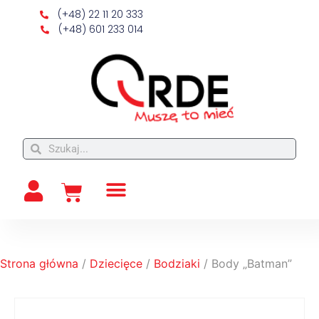
(+48) 22 11 20 333
(+48) 601 233 014
Strona główna
/
Dziecięce
/
Bodziaki
/ Body „Batman”