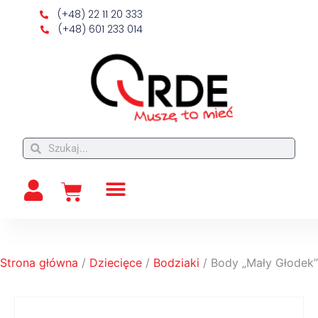
(+48) 22 11 20 333
(+48) 601 233 014
Strona główna
/
Dziecięce
/
Bodziaki
/ Body „Mały Głodek”