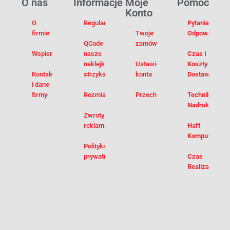
O nas
Informacje
Moje
Pomoc
Konto
O
Regulamin
Pytania I
firmie
Twoje
Odpowiedzi
QCode –
zamówienia
Wspieramy
nasze
Czas I
naklejki na
Ustawienia
Koszty
Kontakt
strzykawki
konta
Dostawy
i dane
firmy
Rozmiarówka
Przechowalnia
Techniki
Nadruku
Zwroty i
reklamacje
Haft
Komputerowy
Polityka
prywatności
Czas
Realizacji