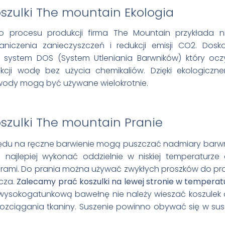
Ekologia
 procesu produkcji firma The Mountain przykłada n
iczenia zanieczyszczeń i redukcji emisji CO2. Dos
t system DOS (System Utleniania Barwników) który ocz
cji wodę bez użycia chemikaliów. Dzięki ekologiczn
wody mogą być używane wielokrotnie.
Pranie
lędu na ręczne barwienie mogą puszczać nadmiary barw
 najlepiej wykonać oddzielnie w niskiej temperaturze
ami. Do prania można używać zwykłych proszków do pra
cza.
Zalecamy prać koszulki na lewej stronie w temperatu
wysokogatunkową bawełnę nie należy wieszać koszulek 
 rozciągania tkaniny. Suszenie powinno obywać się w su