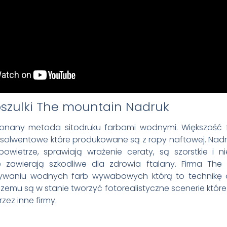
Nadruk
konany metoda sitodruku farbami wodnymi. Większość f
 solwentowe które produkowane są z ropy naftowej. Nadru
owietrze, sprawiają wrażenie ceraty, są szorstkie i 
e zawierają szkodliwe dla zdrowia ftalany. Firma The 
żywaniu wodnych farb wywabowych którą to technikę
i czemu są w stanie tworzyć fotorealistyczne scenerie któr
zez inne firmy.