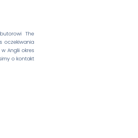
butorowi The
s oczekiwania
w Anglii okres
osimy o kontakt