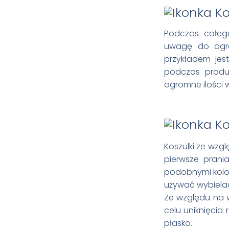
Podczas całego
uwagę do ogran
przykładem jes
podczas produk
ogromne ilości 
Koszulki ze wzg
pierwsze prania
podobnymi kolor
używać wybiela
Ze względu na 
celu uniknięcia
płasko.