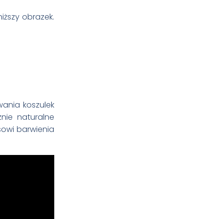
ższy obrazek.
wania koszulek
nie naturalne
esowi barwienia