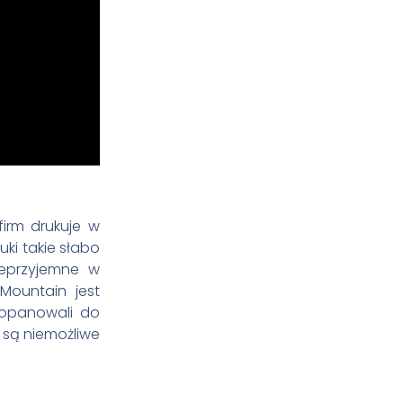
irm drukuje w
ki takie słabo
nieprzyjemne w
Mountain jest
 opanowali do
e są niemożliwe