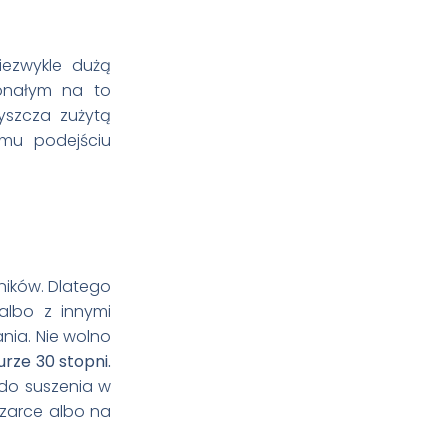
iezwykle dużą
konałym na to
yszcza zużytą
emu podejściu
ników. Dlatego
 albo z innymi
nia. Nie wolno
rze 30 stopni.
do suszenia w
szarce albo na