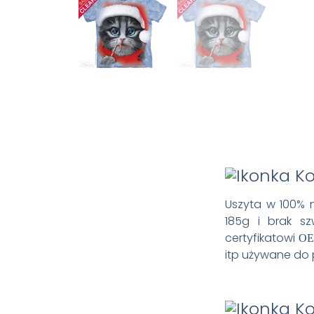
Uszyta w 100% n
185g i brak s
certyfikatowi
OE
itp używane do 