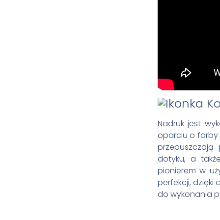
Nadruk jest wy
oparciu o farby
przepuszczają p
dotyku, a takż
pionierem w u
perfekcji, dzięk
do wykonania pr