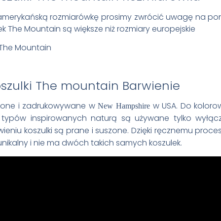
amerykańską rozmiarówkę prosimy zwrócić uwagę na poni
k The Mountain są większe niż rozmiary europejskie
Barwienie
wione i zadrukowywane w
w USA. Do koloro
New Hampshire
ypów inspirowanych naturą są używane tylko wyłącz
wieniu koszulki są prane i suszone. Dzięki ręcznemu proc
unikalny i nie ma dwóch takich samych koszulek.