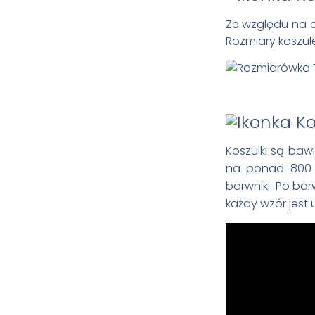
Ze względu na 
Rozmiary koszule
Koszulki są ba
na ponad 800 t
barwniki. Po bar
każdy wzór jest 