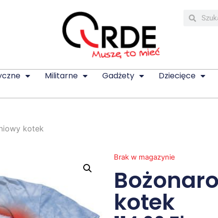
yczne
Militarne
Gadżety
Dziecięce
niowy kotek
Brak w magazynie
Bożonar
kotek