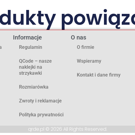
odukty powiąz
Informacje
O nas
a
Regulamin
O firmie
QCode – nasze
Wspieramy
naklejki na
strzykawki
Kontakt i dane firmy
Rozmiarówka
Zwroty i reklamacje
Polityka prywatności
qrde.pl © 2026 All Rights Reserved.