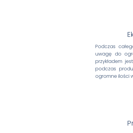
Ek
Podczas całego
uwagę do ogran
przykładem jes
podczas produk
ogromne ilości 
P