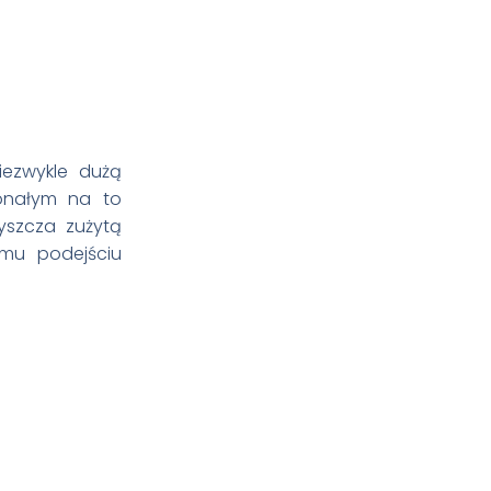
iezwykle dużą
konałym na to
yszcza zużytą
emu podejściu