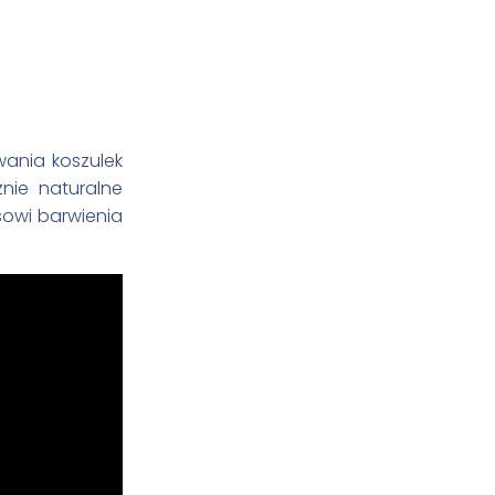
wania koszulek
nie naturalne
esowi barwienia