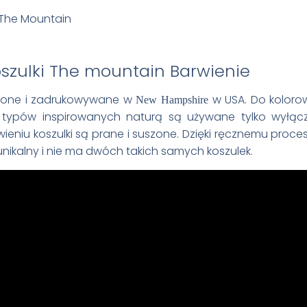
Barwienie
wione i zadrukowywane w
w USA. Do koloro
New Hampshire
ypów inspirowanych naturą są używane tylko wyłącz
wieniu koszulki są prane i suszone. Dzięki ręcznemu proc
unikalny i nie ma dwóch takich samych koszulek.