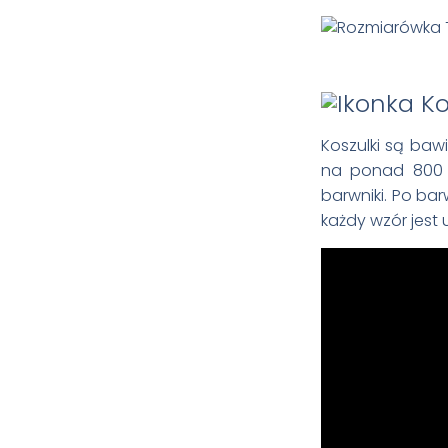
Koszulki są ba
na ponad 800 t
barwniki. Po bar
każdy wzór jest 