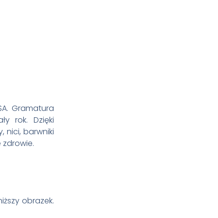
USA. Gramatura
y rok. Dzięki
nici, barwniki
 zdrowie.
ższy obrazek.