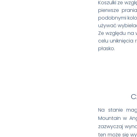
Koszulki ze wzg
pierwsze prania
podobnymi kolor
używać wybiela
Ze względu na 
celu uniknięcia
płasko.
Cz
Na stanie mag
Mountain w Ang
zazwyczaj wynos
ten może się wyd