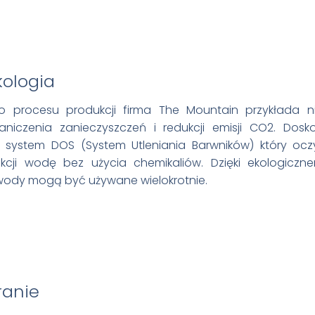
ologia
 procesu produkcji firma The Mountain przykłada n
iczenia zanieczyszczeń i redukcji emisji CO2. Dos
t system DOS (System Utleniania Barwników) który ocz
cji wodę bez użycia chemikaliów. Dzięki ekologiczn
wody mogą być używane wielokrotnie.
ranie