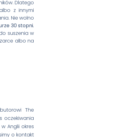
ników. Dlatego
 albo z innymi
nia. Nie wolno
rze 30 stopni.
do suszenia w
szarce albo na
butorowi The
s oczekiwania
w Anglii okres
osimy o kontakt