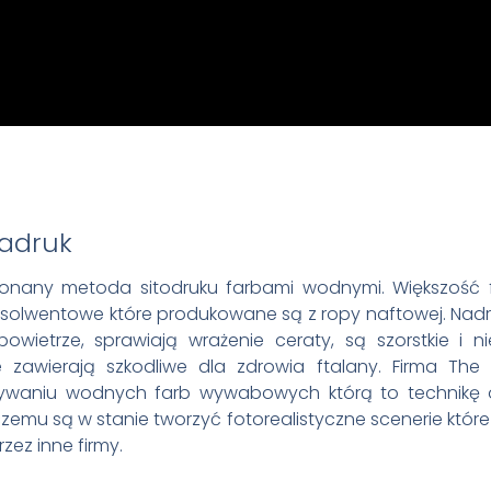
adruk
konany metoda sitodruku farbami wodnymi. Większość f
 solwentowe które produkowane są z ropy naftowej. Nadru
owietrze, sprawiają wrażenie ceraty, są szorstkie i 
e zawierają szkodliwe dla zdrowia ftalany. Firma The 
żywaniu wodnych farb wywabowych którą to technikę
i czemu są w stanie tworzyć fotorealistyczne scenerie któr
zez inne firmy.