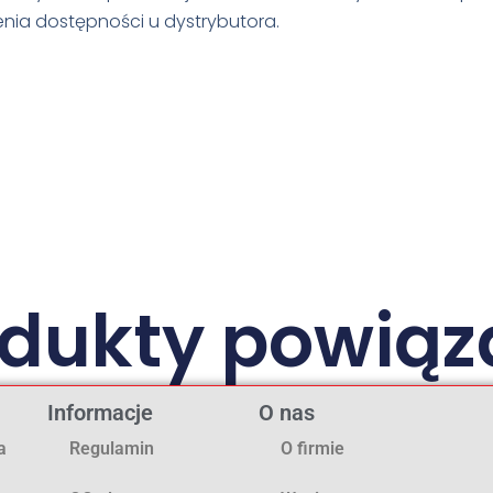
nia dostępności u dystrybutora.
odukty powiąz
Informacje
O nas
a
Regulamin
O firmie