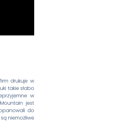
irm drukuje w
ki takie słabo
nieprzyjemne w
Mountain jest
 opanowali do
e są niemożliwe