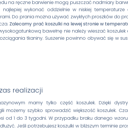
lędu na ręczne barwienie mogą puszczać nadmiary barw
 najlepiej wykonać oddzielnie w niskiej temperaturze
ami. Do prania można używać zwykłych proszków do pra
cza.
Zalecamy prać koszulki na lewej stronie w temperatu
wysokogatunkową bawełnę nie należy wieszać koszulek 
 rozciągania tkaniny. Suszenie powinno obywać się w su
as realizacji
azynowym mamy tylko część koszulek. Dzięki dystry
lii możemy szybko sprowadzić większość koszulek. Cza
i od 1 do 3 tygodni. W przypadku braku danego wzoru 
łużyć. Jeśli potrzebujesz koszulki w bliższym terminie pr