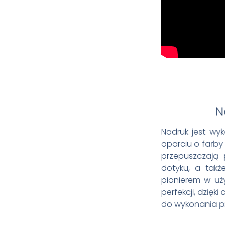
N
Nadruk jest wy
oparciu o farby
przepuszczają p
dotyku, a takż
pionierem w u
perfekcji, dzięk
do wykonania pr