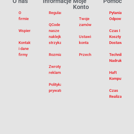
O nas
Informacje
Moje
Pomoc
Konto
O
Regulamin
Pytania I
firmie
Twoje
Odpowiedzi
QCode –
zamówienia
Wspieramy
nasze
Czas I
naklejki na
Ustawienia
Koszty
Kontakt
strzykawki
konta
Dostawy
i dane
firmy
Rozmiarówka
Przechowalnia
Techniki
Nadruku
Zwroty i
reklamacje
Haft
Komputerowy
Polityka
prywatności
Czas
Realizacji