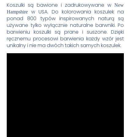
Koszulki są bawione i zadrukowywane w
New
w USA. Do kolorowania koszulek na
Hampshire
ponad 800 typów inspirowanych naturą są
używane tylko wyłącznie naturalne barwniki. Po
barwieniu koszulki są prane i suszone. Dzięki
ręcznemu procesowi barwienia każdy wzór jest
unikalny i nie ma dwóch takich samych koszulek.