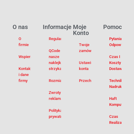
O nas
Informacje
Moje
Pomoc
Konto
O
Regulamin
Pytania I
firmie
Twoje
Odpowiedzi
QCode –
zamówienia
Wspieramy
nasze
Czas I
naklejki na
Ustawienia
Koszty
Kontakt
strzykawki
konta
Dostawy
i dane
firmy
Rozmiarówka
Przechowalnia
Techniki
Nadruku
Zwroty i
reklamacje
Haft
Komputerowy
Polityka
prywatności
Czas
Realizacji