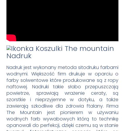
Nadruk
Nadruk jest wykonany metoda sitodruku farbami
wodnymi. Większość firm drukuje w oparciu o
farby solwentowe które produkowane są z ropy
naftowej. Nadruki takie słabo przepuszczają
powietrze, sprawiają wrażenie ceraty, są
szorstkie i nieprzyjemne w dotyku, a także
zawierają szkodliwe dla zdrowia ftalany. Firma
The Mountain jest pionierem w używaniu
wodnych farb wywabowych którą to technikę
opanowali do perfekcji, dzięki czemu są w stanie