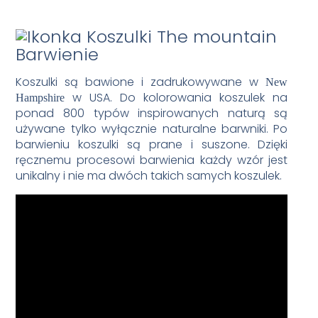
Barwienie
Koszulki są bawione i zadrukowywane w
New
w USA. Do kolorowania koszulek na
Hampshire
ponad 800 typów inspirowanych naturą są
używane tylko wyłącznie naturalne barwniki. Po
barwieniu koszulki są prane i suszone. Dzięki
ręcznemu procesowi barwienia każdy wzór jest
unikalny i nie ma dwóch takich samych koszulek.