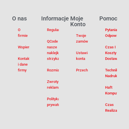
O nas
Informacje
Moje
Pomoc
Konto
O
Regulamin
Pytania I
firmie
Twoje
Odpowiedzi
QCode –
zamówienia
Wspieramy
nasze
Czas I
naklejki na
Ustawienia
Koszty
Kontakt
strzykawki
konta
Dostawy
i dane
firmy
Rozmiarówka
Przechowalnia
Techniki
Nadruku
Zwroty i
reklamacje
Haft
Komputerowy
Polityka
prywatności
Czas
Realizacji