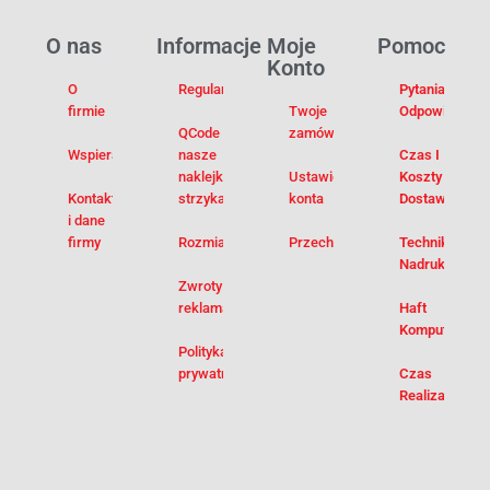
O nas
Informacje
Moje
Pomoc
Konto
O
Regulamin
Pytania I
firmie
Twoje
Odpowiedzi
QCode –
zamówienia
Wspieramy
nasze
Czas I
naklejki na
Ustawienia
Koszty
Kontakt
strzykawki
konta
Dostawy
i dane
firmy
Rozmiarówka
Przechowalnia
Techniki
Nadruku
Zwroty i
reklamacje
Haft
Komputerowy
Polityka
prywatności
Czas
Realizacji