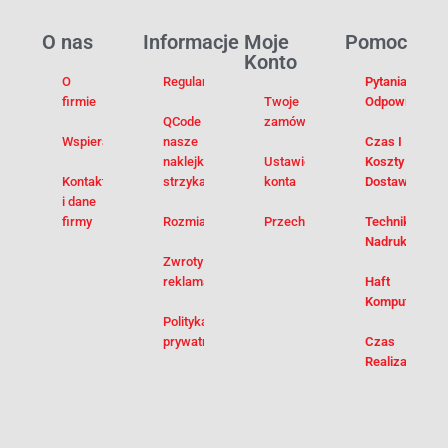
O nas
Informacje
Moje
Pomoc
Konto
O
Regulamin
Pytania I
firmie
Twoje
Odpowiedzi
QCode –
zamówienia
Wspieramy
nasze
Czas I
naklejki na
Ustawienia
Koszty
Kontakt
strzykawki
konta
Dostawy
i dane
firmy
Rozmiarówka
Przechowalnia
Techniki
Nadruku
Zwroty i
reklamacje
Haft
Komputerowy
Polityka
prywatności
Czas
Realizacji