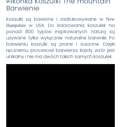
Barwienie
Koszulki są bawione i zadrukowywane w
New
w USA. Do kolorowania koszulek na
Hampshire
ponad 800 typów inspirowanych naturą są
używane tylko wyłącznie naturalne barwniki. Po
barwieniu koszulki są prane i suszone. Dzięki
ręcznemu procesowi barwienia każdy wzór jest
unikalny i nie ma dwóch takich samych koszulek.