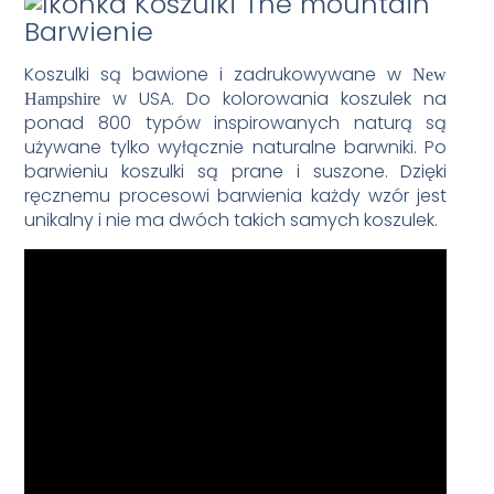
Barwienie
Koszulki są bawione i zadrukowywane w
New
w USA. Do kolorowania koszulek na
Hampshire
ponad 800 typów inspirowanych naturą są
używane tylko wyłącznie naturalne barwniki. Po
barwieniu koszulki są prane i suszone. Dzięki
ręcznemu procesowi barwienia każdy wzór jest
unikalny i nie ma dwóch takich samych koszulek.