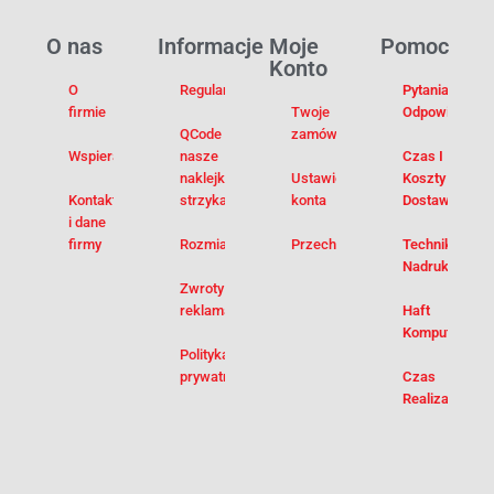
O nas
Informacje
Moje
Pomoc
Konto
O
Regulamin
Pytania I
firmie
Twoje
Odpowiedzi
QCode –
zamówienia
Wspieramy
nasze
Czas I
naklejki na
Ustawienia
Koszty
Kontakt
strzykawki
konta
Dostawy
i dane
firmy
Rozmiarówka
Przechowalnia
Techniki
Nadruku
Zwroty i
reklamacje
Haft
Komputerowy
Polityka
prywatności
Czas
Realizacji