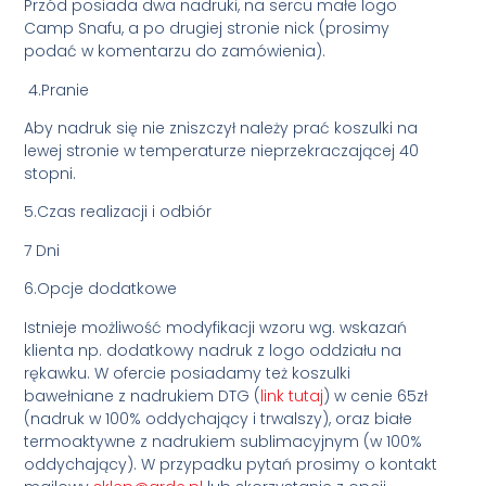
Przód posiada dwa nadruki, na sercu małe logo
Camp Snafu, a po drugiej stronie nick (prosimy
podać w komentarzu do zamówienia).
4.Pranie
Aby nadruk się nie zniszczył należy prać koszulki na
lewej stronie w temperaturze nieprzekraczającej 40
stopni.
5.Czas realizacji i odbiór
7 Dni
6.Opcje dodatkowe
Istnieje możliwość modyfikacji wzoru wg. wskazań
klienta np. dodatkowy nadruk z logo oddziału na
rękawku. W ofercie posiadamy też koszulki
bawełniane z nadrukiem DTG (
link tutaj
) w cenie 65zł
(nadruk w 100% oddychający i trwalszy), oraz białe
termoaktywne z nadrukiem sublimacyjnym (w 100%
oddychający). W przypadku pytań prosimy o kontakt