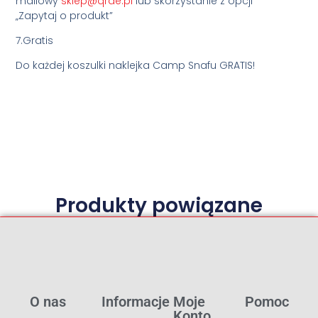
mailowy
sklep@qrde.pl
lub skorzystanie z opcji
„Zapytaj o produkt”
7.Gratis
Do każdej koszulki naklejka Camp Snafu GRATIS!
Produkty powiązane
O nas
Informacje
Moje
Pomoc
Konto