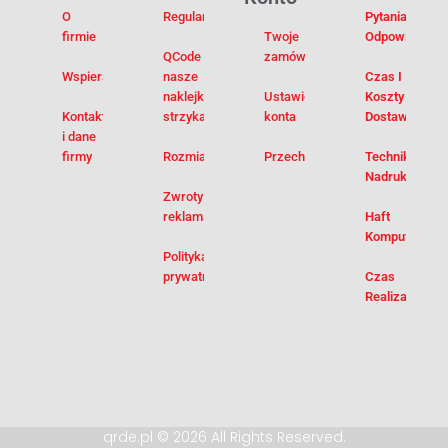
O
Regulamin
Pytania I
firmie
Twoje
Odpowiedzi
QCode –
zamówienia
Wspieramy
nasze
Czas I
naklejki na
Ustawienia
Koszty
Kontakt
strzykawki
konta
Dostawy
i dane
firmy
Rozmiarówka
Przechowalnia
Techniki
Nadruku
Zwroty i
reklamacje
Haft
Komputerowy
Polityka
prywatności
Czas
Realizacji
qrde.pl © 2026 All Rights Reserved.