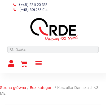
(+48) 22 11 20 333
(+48) 601 233 014
Strona główna
/
Bez kategorii
/ Koszulka Damska „I <3
ME"