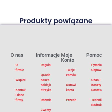
Produkty powiązane
O nas
Informacje
Moje
Pomoc
Konto
O
Regulamin
Pytania I
firmie
Twoje
Odpowiedzi
QCode –
zamówienia
Wspieramy
nasze
Czas I
naklejki na
Ustawienia
Koszty
Kontakt
strzykawki
konta
Dostawy
i dane
firmy
Rozmiarówka
Przechowalnia
Techniki
Nadruku
Zwroty i