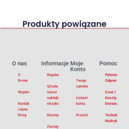
Produkty powiązane
O nas
Informacje
Moje
Pomoc
Konto
O
Regulamin
Pytania I
firmie
Twoje
Odpowiedzi
QCode –
zamówienia
Wspieramy
nasze
Czas I
naklejki na
Ustawienia
Koszty
Kontakt
strzykawki
konta
Dostawy
i dane
firmy
Rozmiarówka
Przechowalnia
Techniki
Nadruku
Zwroty i