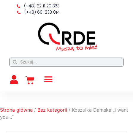
(+48) 22 11 20 333
(+48) 601 233 014
Strona główna
/
Bez kategorii
/ Koszulka Damska „I want
you…”