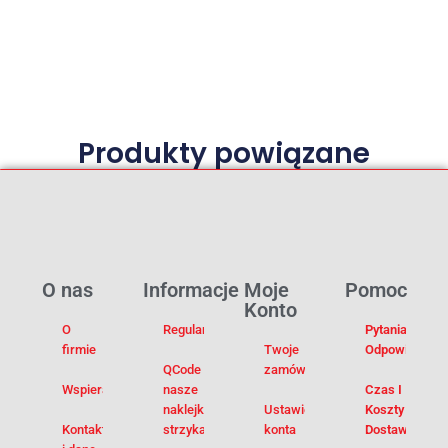
Produkty powiązane
O nas
Informacje
Moje
Pomoc
Konto
O
Regulamin
Pytania I
firmie
Twoje
Odpowiedzi
QCode –
zamówienia
Wspieramy
nasze
Czas I
naklejki na
Ustawienia
Koszty
Kontakt
strzykawki
konta
Dostawy