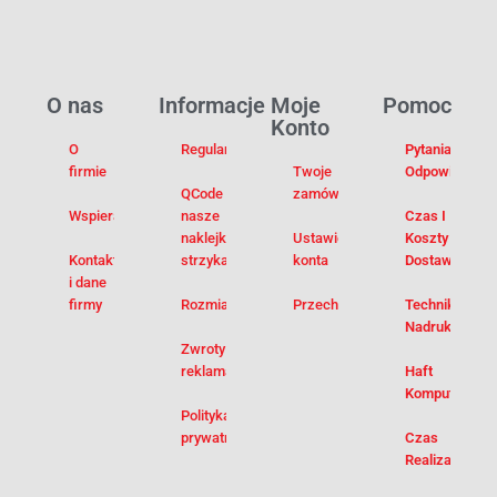
O nas
Informacje
Moje
Pomoc
Konto
O
Regulamin
Pytania I
firmie
Twoje
Odpowiedzi
QCode –
zamówienia
Wspieramy
nasze
Czas I
naklejki na
Ustawienia
Koszty
Kontakt
strzykawki
konta
Dostawy
i dane
firmy
Rozmiarówka
Przechowalnia
Techniki
Nadruku
Zwroty i
reklamacje
Haft
Komputerowy
Polityka
prywatności
Czas
Realizacji