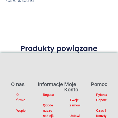
koszulki, sauna
Produkty powiązane
O nas
Informacje
Moje
Pomoc
Konto
O
Regulamin
Pytania I
firmie
Twoje
Odpowiedzi
QCode –
zamówienia
Wspieramy
nasze
Czas I
naklejki na
Ustawienia
Koszty