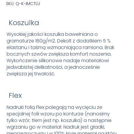
SKU: Q-K-IMCTLU
Koszulka
Wysokiej jakości koszulka bawełniana o
gramaturze 160g/m2. Dekolt z dodatkiem 5 %
elastanu i taśmą wzmacniająca ramiona. Brak
bocznych szwów zwiększa komfort noszenia.
Wykończenie silikonowe nadaje materiałowi
jedwabistej delikatności, a jednocześnie
zwiększa jej trwałość.
Flex
Nadruki folią Flex polegają na wycięciu ze
specjalnej folii wzoru po konturze (nanosimy
tylko wzór, tłem jest np. koszulka) a następnie
wgrzaniu go w materiał. Nadruk jest gładki,
nieprzezroczysty i w 100% kryje materiał na który