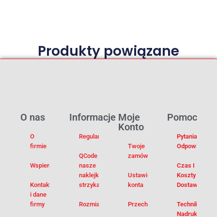
Produkty powiązane
O nas
Informacje
Moje
Pomoc
Konto
O
Regulamin
Pytania I
firmie
Twoje
Odpowiedzi
QCode –
zamówienia
Wspieramy
nasze
Czas I
naklejki na
Ustawienia
Koszty
Kontakt
strzykawki
konta
Dostawy
i dane
firmy
Rozmiarówka
Przechowalnia
Techniki
Nadruku