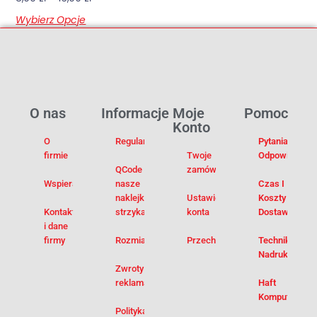
Wybierz Opcje
O nas
Informacje
Moje
Pomoc
Konto
O
Regulamin
Pytania I
firmie
Twoje
Odpowiedzi
QCode –
zamówienia
Wspieramy
nasze
Czas I
naklejki na
Ustawienia
Koszty
Kontakt
strzykawki
konta
Dostawy
i dane
firmy
Rozmiarówka
Przechowalnia
Techniki
Nadruku
Zwroty i
reklamacje
Haft
Komputerowy
Polityka