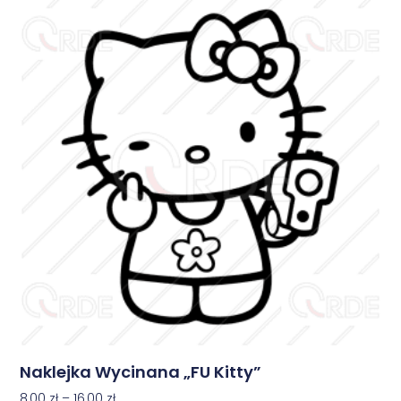
Naklejka Wycinana „FU Kitty”
8,00
zł
–
16,00
zł