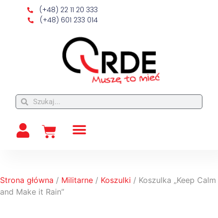
(+48) 22 11 20 333
(+48) 601 233 014
Strona główna
/
Militarne
/
Koszulki
/ Koszulka „Keep Calm
and Make it Rain”