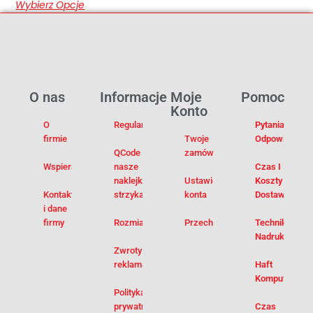
Wybierz Opcje
O nas
Informacje
Moje
Pomoc
Konto
O
Regulamin
Pytania I
firmie
Twoje
Odpowiedzi
QCode –
zamówienia
Wspieramy
nasze
Czas I
naklejki na
Ustawienia
Koszty
Kontakt
strzykawki
konta
Dostawy
i dane
firmy
Rozmiarówka
Przechowalnia
Techniki
Nadruku
Zwroty i
reklamacje
Haft
Komputerowy
Polityka
prywatności
Czas