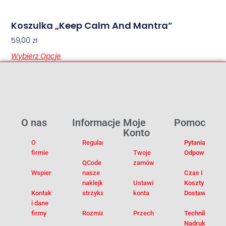
Koszulka „Keep Calm And Mantra”
59,00
zł
Wybierz Opcje
O nas
Informacje
Moje
Pomoc
Konto
O
Regulamin
Pytania I
firmie
Twoje
Odpowiedzi
QCode –
zamówienia
Wspieramy
nasze
Czas I
naklejki na
Ustawienia
Koszty
Kontakt
strzykawki
konta
Dostawy
i dane
firmy
Rozmiarówka
Przechowalnia
Techniki
Nadruku