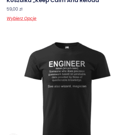
Koszulka „Keep Calm And Reload”
59,00
zł
Wybierz Opcje