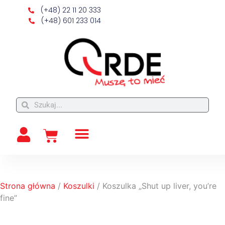
(+48) 22 11 20 333
(+48) 601 233 014
Strona główna
/
Koszulki
/ Koszulka „Shut up liver, you’re
fine”