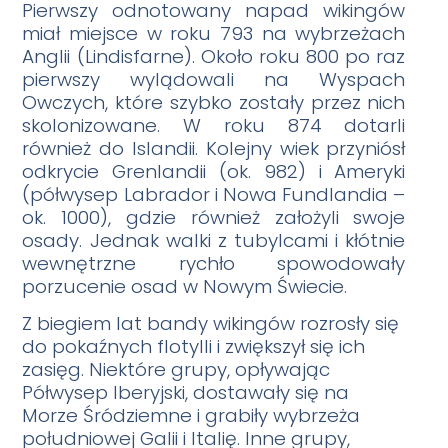
Pierwszy odnotowany napad wikingów
miał miejsce w roku 793 na wybrzeżach
Anglii (Lindisfarne). Około roku 800 po raz
pierwszy wylądowali na Wyspach
Owczych, które szybko zostały przez nich
skolonizowane. W roku 874 dotarli
również do Islandii. Kolejny wiek przyniósł
odkrycie Grenlandii (ok. 982) i Ameryki
(półwysep Labrador i Nowa Fundlandia –
ok. 1000), gdzie również założyli swoje
osady. Jednak walki z tubylcami i kłótnie
wewnętrzne rychło spowodowały
porzucenie osad w Nowym Świecie.
Z biegiem lat bandy wikingów rozrosły się
do pokaźnych flotylli i zwiększył się ich
zasięg. Niektóre grupy, opływając
Półwysep Iberyjski, dostawały się na
Morze Śródziemne i grabiły wybrzeża
południowej Galii i Italię. Inne grupy,