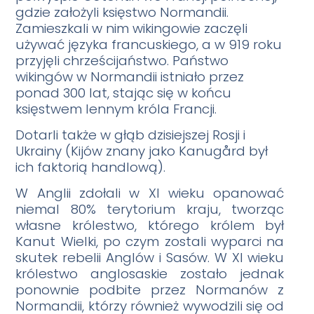
gdzie założyli księstwo Normandii.
Zamieszkali w nim wikingowie zaczęli
używać języka francuskiego, a w 919 roku
przyjęli chrześcijaństwo. Państwo
wikingów w Normandii istniało przez
ponad 300 lat, stając się w końcu
księstwem lennym króla Francji.
Dotarli także w głąb dzisiejszej Rosji i
Ukrainy (Kijów znany jako Kanugård był
ich faktorią handlową).
W Anglii zdołali w XI wieku opanować
niemal 80% terytorium kraju, tworząc
własne królestwo, którego królem był
Kanut Wielki, po czym zostali wyparci na
skutek rebelii Anglów i Sasów. W XI wieku
królestwo anglosaskie zostało jednak
ponownie podbite przez Normanów z
Normandii, którzy również wywodzili się od