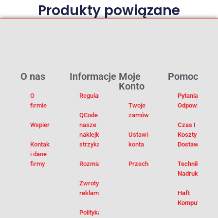
Produkty powiązane
O nas
Informacje
Moje
Pomoc
Konto
O
Regulamin
Pytania I
firmie
Twoje
Odpowiedzi
QCode –
zamówienia
Wspieramy
nasze
Czas I
naklejki na
Ustawienia
Koszty
Kontakt
strzykawki
konta
Dostawy
i dane
firmy
Rozmiarówka
Przechowalnia
Techniki
Nadruku
Zwroty i
reklamacje
Haft
Komputerowy
Polityka