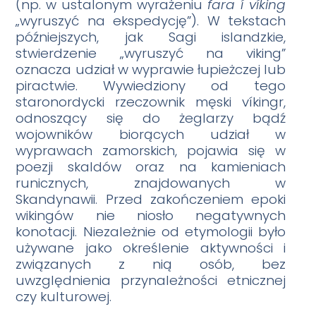
(np. w ustalonym wyrażeniu
fara í víking
„wyruszyć na ekspedycję”). W tekstach
późniejszych, jak Sagi islandzkie,
stwierdzenie „wyruszyć na viking”
oznacza udział w wyprawie łupieżczej lub
piractwie. Wywiedziony od tego
staronordycki rzeczownik męski víkingr,
odnoszący się do żeglarzy bądź
wojowników biorących udział w
wyprawach zamorskich, pojawia się w
poezji skaldów oraz na kamieniach
runicznych, znajdowanych w
Skandynawii. Przed zakończeniem epoki
wikingów nie niosło negatywnych
konotacji. Niezależnie od etymologii było
używane jako określenie aktywności i
związanych z nią osób, bez
uwzględnienia przynależności etnicznej
czy kulturowej.