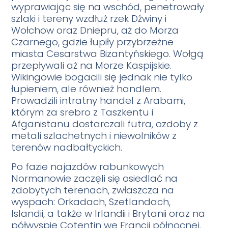
wyprawiając się na wschód, penetrowały
szlaki i tereny wzdłuż rzek Dźwiny i
Wołchow oraz Dniepru, aż do Morza
Czarnego, gdzie łupiły przybrzeżne
miasta Cesarstwa Bizantyńskiego. Wołgą
przepływali aż na Morze Kaspijskie.
Wikingowie bogacili się jednak nie tylko
łupieniem, ale również handlem.
Prowadzili intratny handel z Arabami,
którym za srebro z Taszkentu i
Afganistanu dostarczali futra, ozdoby z
metali szlachetnych i niewolników z
terenów nadbałtyckich.
Po fazie najazdów rabunkowych
Normanowie zaczęli się osiedlać na
zdobytych terenach, zwłaszcza na
wyspach: Orkadach, Szetlandach,
Islandii, a także w Irlandii i Brytanii oraz na
półwyspie Cotentin we Francji północnej,