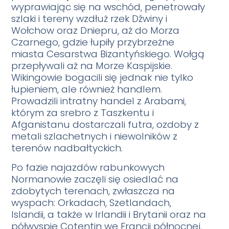
wyprawiając się na wschód, penetrowały
szlaki i tereny wzdłuż rzek Dźwiny i
Wołchow oraz Dniepru, aż do Morza
Czarnego, gdzie łupiły przybrzeżne
miasta Cesarstwa Bizantyńskiego. Wołgą
przepływali aż na Morze Kaspijskie.
Wikingowie bogacili się jednak nie tylko
łupieniem, ale również handlem.
Prowadzili intratny handel z Arabami,
którym za srebro z Taszkentu i
Afganistanu dostarczali futra, ozdoby z
metali szlachetnych i niewolników z
terenów nadbałtyckich.
Po fazie najazdów rabunkowych
Normanowie zaczęli się osiedlać na
zdobytych terenach, zwłaszcza na
wyspach: Orkadach, Szetlandach,
Islandii, a także w Irlandii i Brytanii oraz na
półwyspie Cotentin we Francji północnej,