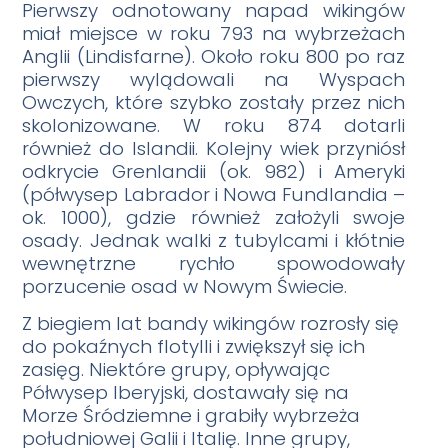
Pierwszy odnotowany napad wikingów
miał miejsce w roku 793 na wybrzeżach
Anglii (Lindisfarne). Około roku 800 po raz
pierwszy wylądowali na Wyspach
Owczych, które szybko zostały przez nich
skolonizowane. W roku 874 dotarli
również do Islandii. Kolejny wiek przyniósł
odkrycie Grenlandii (ok. 982) i Ameryki
(półwysep Labrador i Nowa Fundlandia –
ok. 1000), gdzie również założyli swoje
osady. Jednak walki z tubylcami i kłótnie
wewnętrzne rychło spowodowały
porzucenie osad w Nowym Świecie.
Z biegiem lat bandy wikingów rozrosły się
do pokaźnych flotylli i zwiększył się ich
zasięg. Niektóre grupy, opływając
Półwysep Iberyjski, dostawały się na
Morze Śródziemne i grabiły wybrzeża
południowej Galii i Italię. Inne grupy,