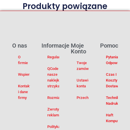
Produkty powiązane
O nas
Informacje
Moje
Pomoc
Konto
O
Regulamin
Pytania I
firmie
Twoje
Odpowiedzi
QCode –
zamówienia
Wspieramy
nasze
Czas I
naklejki na
Ustawienia
Koszty
Kontakt
strzykawki
konta
Dostawy
i dane
firmy
Rozmiarówka
Przechowalnia
Techniki
Nadruku
Zwroty i
reklamacje
Haft
Komputerowy
Polityka