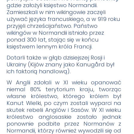
gdzie założyli księstwo Normandii.
Zamieszkali w nim wikingowie zaczęli
używać języka francuskiego, a w 919 roku
przyjęli chrześcijaństwo. Państwo
wikingów w Normandii istniało przez
ponad 300 lat, stając się w końcu
księstwem lennym króla Francji.
Dotarli także w głąb dzisiejszej Rosji i
Ukrainy (Kijów znany jako Kanugård był
ich faktorią handlową).
W Anglii zdołali w XI wieku opanować
niemal 80% terytorium kraju, tworząc
własne królestwo, którego królem był
Kanut Wielki, po czym zostali wyparci na
skutek rebelii Anglów i Sasów. W XI wieku
królestwo anglosaskie zostało jednak
ponownie podbite przez Normanów z
Normandii, którzy również wywodzili się od