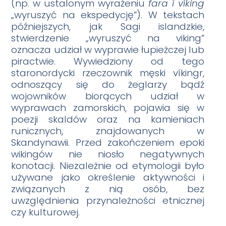
(np. w ustalonym wyrażeniu
fara í víking
„wyruszyć na ekspedycję”). W tekstach
późniejszych, jak Sagi islandzkie,
stwierdzenie „wyruszyć na viking”
oznacza udział w wyprawie łupieżczej lub
piractwie. Wywiedziony od tego
staronordycki rzeczownik męski víkingr,
odnoszący się do żeglarzy bądź
wojowników biorących udział w
wyprawach zamorskich, pojawia się w
poezji skaldów oraz na kamieniach
runicznych, znajdowanych w
Skandynawii. Przed zakończeniem epoki
wikingów nie niosło negatywnych
konotacji. Niezależnie od etymologii było
używane jako określenie aktywności i
związanych z nią osób, bez
uwzględnienia przynależności etnicznej
czy kulturowej.