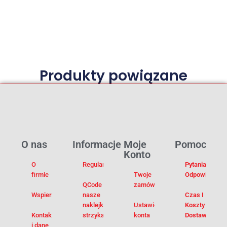
Produkty powiązane
O nas
Informacje
Moje
Pomoc
Konto
O
Regulamin
Pytania I
firmie
Twoje
Odpowiedzi
QCode –
zamówienia
Wspieramy
nasze
Czas I
naklejki na
Ustawienia
Koszty
Kontakt
strzykawki
konta
Dostawy
i dane