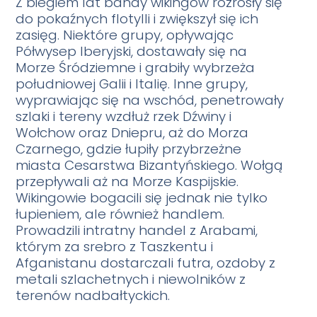
Z biegiem lat bandy wikingów rozrosły się
do pokaźnych flotylli i zwiększył się ich
zasięg. Niektóre grupy, opływając
Półwysep Iberyjski, dostawały się na
Morze Śródziemne i grabiły wybrzeża
południowej Galii i Italię. Inne grupy,
wyprawiając się na wschód, penetrowały
szlaki i tereny wzdłuż rzek Dźwiny i
Wołchow oraz Dniepru, aż do Morza
Czarnego, gdzie łupiły przybrzeżne
miasta Cesarstwa Bizantyńskiego. Wołgą
przepływali aż na Morze Kaspijskie.
Wikingowie bogacili się jednak nie tylko
łupieniem, ale również handlem.
Prowadzili intratny handel z Arabami,
którym za srebro z Taszkentu i
Afganistanu dostarczali futra, ozdoby z
metali szlachetnych i niewolników z
terenów nadbałtyckich.