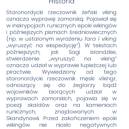
Historia
Staronor
dycki rzeczownik żeński viking
oznacza wyprawę zamorską. Pojawiał się
w inskrypcjach runicznych epoki wikingów
i późniejszych pismach średniowiecznych
(np. w ustalonym wyrażeniu
fara í víking
„wyruszyć na ekspedycję”). W tekstach
późniejszych, jak Sagi islandzkie,
stwierdzenie „wyruszyć na viking”
oznacza udział w wyprawie łupieżczej lub
piractwie. Wywiedziony od tego
staronordycki rzeczownik męski víkingr,
odnoszący się do żeglarzy bądź
wojowników biorących udział w
wyprawach zamorskich, pojawia się w
poezji skaldów oraz na kamieniach
runicznych, znajdowanych w
Skandynawii. Przed zakończeniem epoki
wikingów nie niosło negatywnych