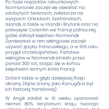
Po fazie najazdów rabunkowych
Normanowie zaczęli się osiedlać na
zdobytych terenach, zwłaszcza na
wyspach: Orkadach, Szetlandach,
Islandii, a także w Irlandii i Brytanii oraz na
półwyspie Cotentin we Francji północnej,
gdzie założyli księstwo Normandii.
Zamieszkali w nim wikingowie zaczęli
używać języka francuskiego, a w 919 roku
przyjęli chrześcijaństwo. Państwo
wikingów w Normandii istniało przez
ponad 300 lat, stając się w końcu
księstwem lennym króla Francji.
Dotarli także w głąb dzisiejszej Rosji i
Ukrainy (Kijów znany jako Kanugård był
ich faktorią handlową).
W Anglii zdołali w XI wieku opanować
niemal 80% terytorium kraju, tworząc