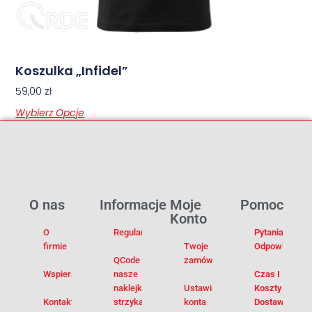
Koszulka „Infidel”
59,00
zł
Wybierz Opcje
O nas
Informacje
Moje
Pomoc
Konto
O
Regulamin
Pytania I
firmie
Twoje
Odpowiedzi
QCode –
zamówienia
Wspieramy
nasze
Czas I
naklejki na
Ustawienia
Koszty
Kontakt
strzykawki
konta
Dostawy