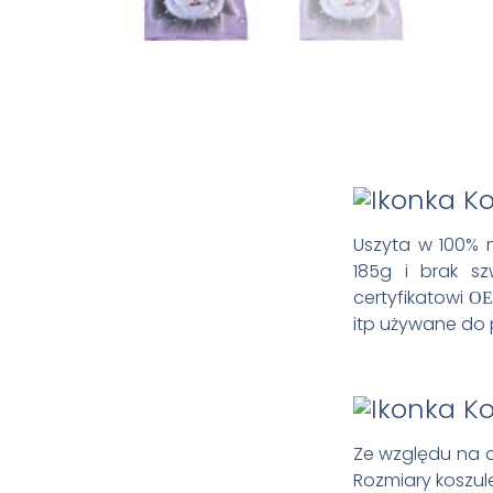
Uszyta w 100% n
185g i brak s
certyfikatowi
OE
itp używane do 
Ze względu na 
Rozmiary koszule