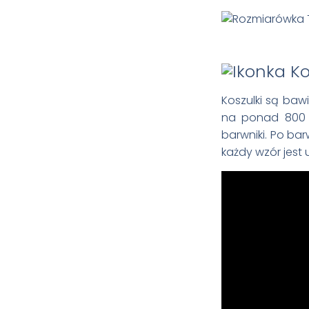
Koszulki są ba
na ponad 800 t
barwniki. Po bar
każdy wzór jest 