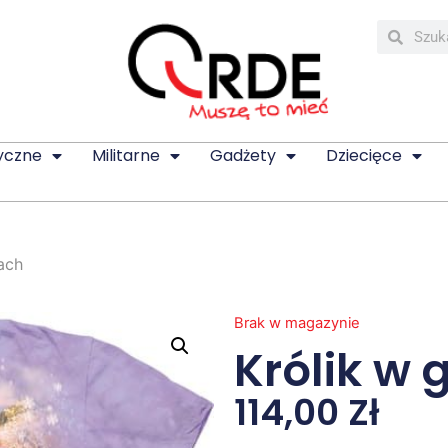
yczne
Militarne
Gadżety
Dziecięce
ach
Brak w magazynie
Królik w 
114,00
Zł