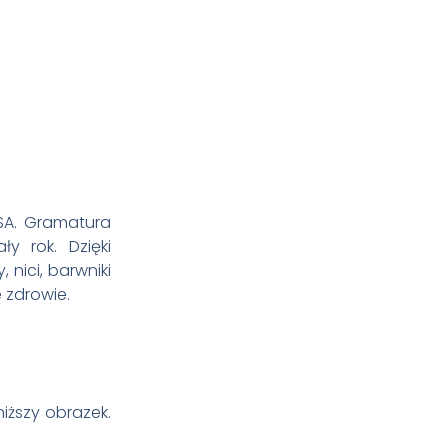
USA. Gramatura
y rok. Dzięki
nici, barwniki
 zdrowie.
ższy obrazek.