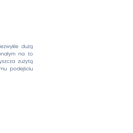
iezwykle dużą
konałym na to
yszcza zużytą
emu podejściu