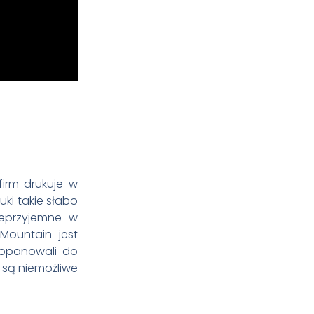
irm drukuje w
ki takie słabo
nieprzyjemne w
Mountain jest
 opanowali do
e są niemożliwe