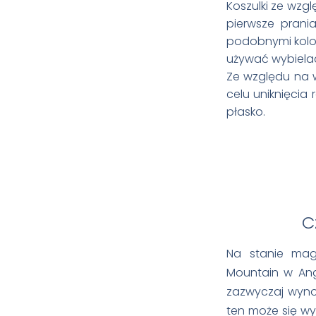
Koszulki ze wzg
pierwsze prania
podobnymi kolor
używać wybiela
Ze względu na 
celu uniknięcia
płasko.
Cz
Na stanie mag
Mountain w Ang
zazwyczaj wynos
ten może się wyd