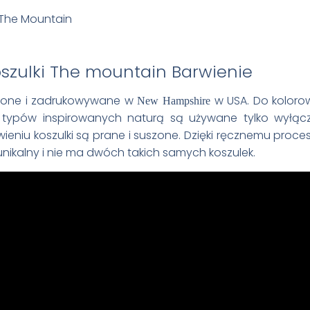
Barwienie
wione i zadrukowywane w
w USA. Do koloro
New Hampshire
ypów inspirowanych naturą są używane tylko wyłącz
wieniu koszulki są prane i suszone. Dzięki ręcznemu proc
unikalny i nie ma dwóch takich samych koszulek.