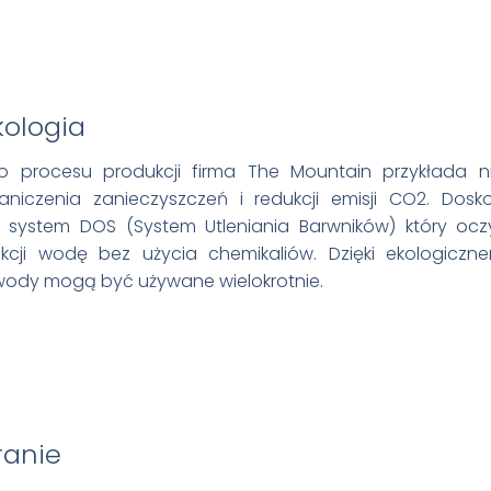
ologia
 procesu produkcji firma The Mountain przykłada n
iczenia zanieczyszczeń i redukcji emisji CO2. Dos
t system DOS (System Utleniania Barwników) który ocz
cji wodę bez użycia chemikaliów. Dzięki ekologiczn
wody mogą być używane wielokrotnie.
ranie