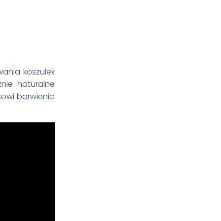
wania koszulek
nie naturalne
esowi barwienia