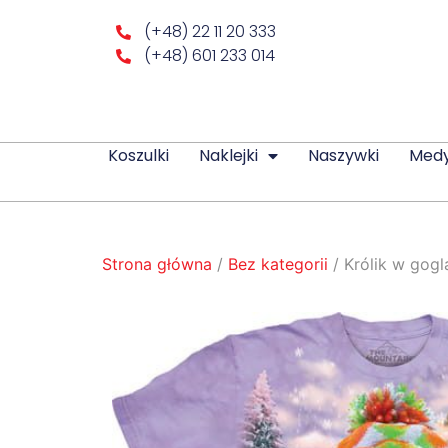
(+48) 22 11 20 333
(+48) 601 233 014
Koszulki
Naklejki
Naszywki
Med
Strona główna
/
Bez kategorii
/ Królik w gogl