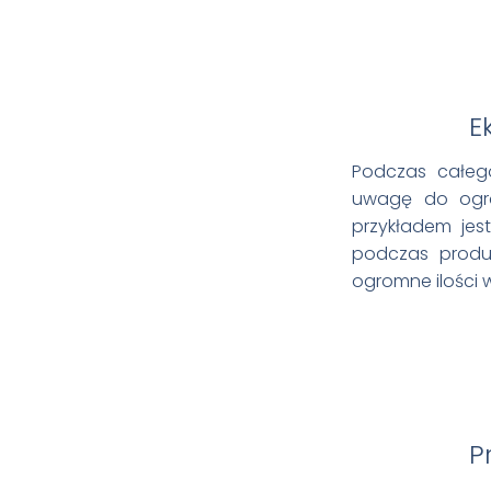
Ek
Podczas całego
uwagę do ogran
przykładem jes
podczas produk
ogromne ilości 
P