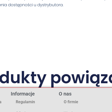
nia dostępności u dystrybutora.
odukty powiąz
Informacje
O nas
a
Regulamin
O firmie