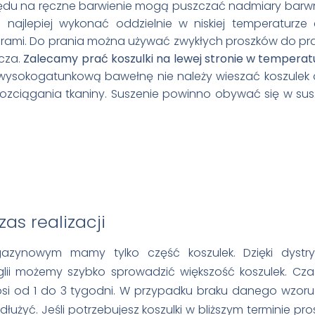
lędu na ręczne barwienie mogą puszczać nadmiary barw
 najlepiej wykonać oddzielnie w niskiej temperaturze
ami. Do prania można używać zwykłych proszków do pra
cza.
Zalecamy prać koszulki na lewej stronie w temperatu
wysokogatunkową bawełnę nie należy wieszać koszulek 
 rozciągania tkaniny. Suszenie powinno obywać się w su
as realizacji
azynowym mamy tylko część koszulek. Dzięki dystry
lii możemy szybko sprowadzić większość koszulek. Cza
i od 1 do 3 tygodni. W przypadku braku danego wzoru 
łużyć. Jeśli potrzebujesz koszulki w bliższym terminie pr