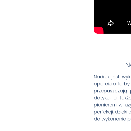
N
Nadruk jest wy
oparciu o farby
przepuszczają p
dotyku, a takż
pionierem w u
perfekcji, dzięk
do wykonania pr