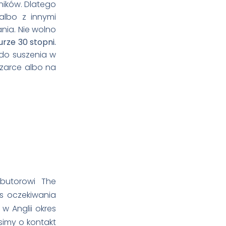
ników. Dlatego
 albo z innymi
nia. Nie wolno
rze 30 stopni.
do suszenia w
szarce albo na
butorowi The
s oczekiwania
w Anglii okres
osimy o kontakt