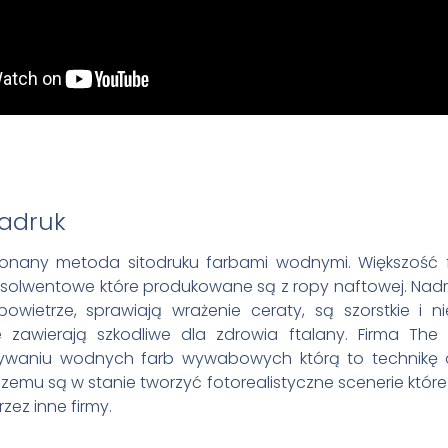
adruk
konany metoda sitodruku farbami wodnymi. Większość f
 solwentowe które produkowane są z ropy naftowej. Nadru
owietrze, sprawiają wrażenie ceraty, są szorstkie i 
e zawierają szkodliwe dla zdrowia ftalany. Firma The 
żywaniu wodnych farb wywabowych którą to technikę
i czemu są w stanie tworzyć fotorealistyczne scenerie któr
zez inne firmy.