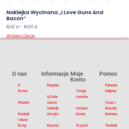
Naklejka Wycinana „I Love Guns And
Bacon”
8,00
zł
–
16,00
zł
Wybierz Opcje
O nas
Informacje
Moje
Pomoc
Konto
O
Regulamin
Pytania I
firmie
Twoje
Odpowiedzi
QCode –
zamówienia
Wspieramy
nasze
Czas I
naklejki na
Ustawienia
Koszty
Kontakt
strzykawki
konta
Dostawy
i dane
firmy
Rozmiarówka
Przechowalnia
Techniki