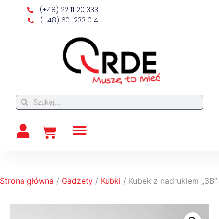
(+48) 22 11 20 333
(+48) 601 233 014
Strona główna
/
Gadżety
/
Kubki
/ Kubek z nadrukiem „3B”