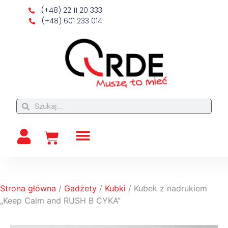
(+48) 22 11 20 333
(+48) 601 233 014
Strona główna
/
Gadżety
/
Kubki
/ Kubek z nadrukiem
„Keep Calm and RUSH B CYKA”