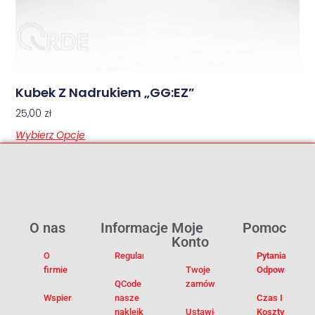
Kubek Z Nadrukiem „GG:EZ”
25,00
zł
Wybierz Opcje
O nas
Informacje
Moje
Pomoc
Konto
O
Regulamin
Pytania I
firmie
Twoje
Odpowiedzi
QCode –
zamówienia
Wspieramy
nasze
Czas I
naklejki na
Ustawienia
Koszty