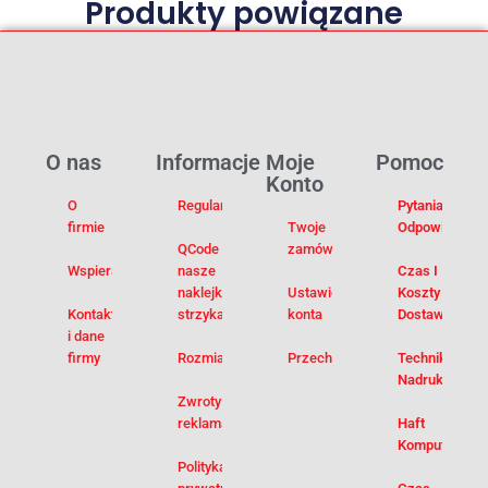
Produkty powiązane
O nas
Informacje
Moje
Pomoc
Konto
O
Regulamin
Pytania I
firmie
Twoje
Odpowiedzi
QCode –
zamówienia
Wspieramy
nasze
Czas I
naklejki na
Ustawienia
Koszty
Kontakt
strzykawki
konta
Dostawy
i dane
firmy
Rozmiarówka
Przechowalnia
Techniki
Nadruku
Zwroty i
reklamacje
Haft
Komputerowy
Polityka