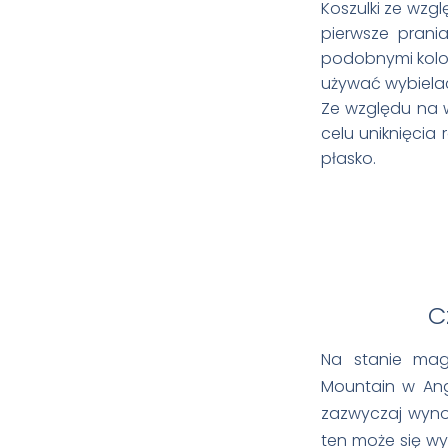
Koszulki ze wzg
pierwsze prania
podobnymi kolor
używać wybiela
Ze względu na 
celu uniknięcia
płasko.
Cz
Na stanie mag
Mountain w Ang
zazwyczaj wynos
ten może się wyd