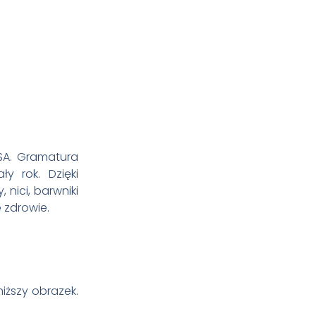
USA. Gramatura
y rok. Dzięki
nici, barwniki
 zdrowie.
ższy obrazek.