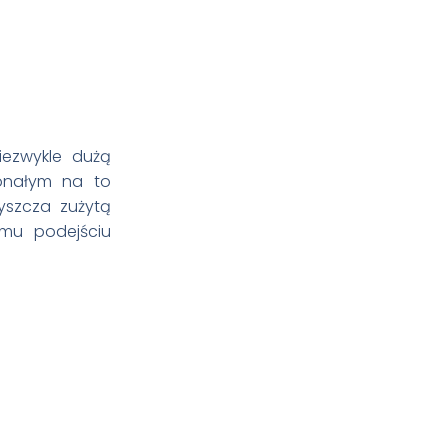
iezwykle dużą
konałym na to
yszcza zużytą
emu podejściu