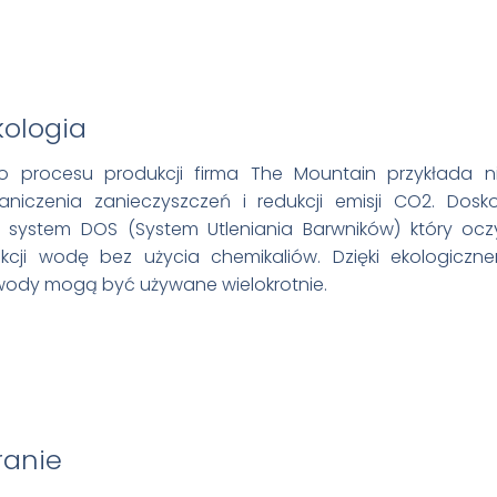
ologia
 procesu produkcji firma The Mountain przykłada n
iczenia zanieczyszczeń i redukcji emisji CO2. Dos
t system DOS (System Utleniania Barwników) który ocz
cji wodę bez użycia chemikaliów. Dzięki ekologiczn
wody mogą być używane wielokrotnie.
ranie