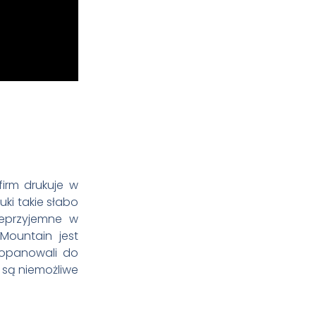
irm drukuje w
ki takie słabo
nieprzyjemne w
Mountain jest
 opanowali do
e są niemożliwe