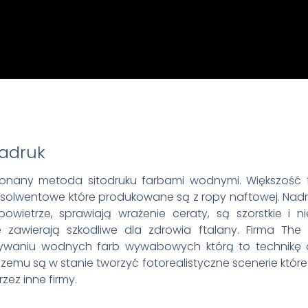
adruk
konany metoda sitodruku farbami wodnymi. Większość f
 solwentowe które produkowane są z ropy naftowej. Nadru
owietrze, sprawiają wrażenie ceraty, są szorstkie i 
e zawierają szkodliwe dla zdrowia ftalany. Firma The 
żywaniu wodnych farb wywabowych którą to technikę
i czemu są w stanie tworzyć fotorealistyczne scenerie któr
zez inne firmy.