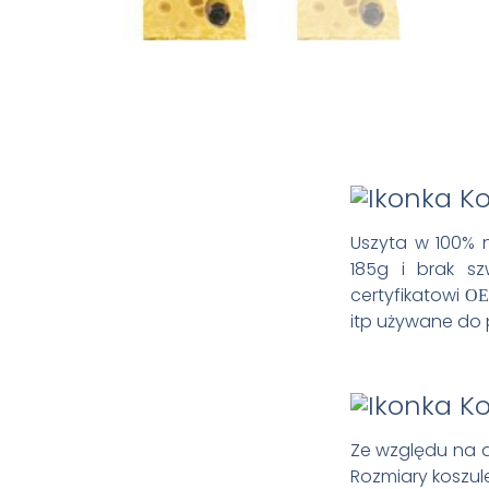
Uszyta w 100% n
185g i brak s
certyfikatowi
OE
itp używane do 
Ze względu na 
Rozmiary koszule