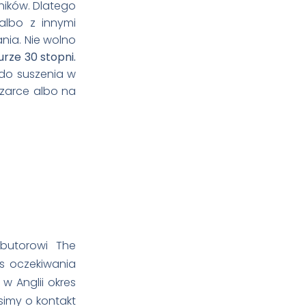
ników. Dlatego
 albo z innymi
nia. Nie wolno
rze 30 stopni.
do suszenia w
szarce albo na
butorowi The
s oczekiwania
w Anglii okres
osimy o kontakt