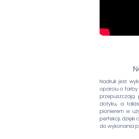
N
Nadruk jest wy
oparciu o farby
przepuszczają p
dotyku, a takż
pionierem w u
perfekcji, dzięk
do wykonania pr