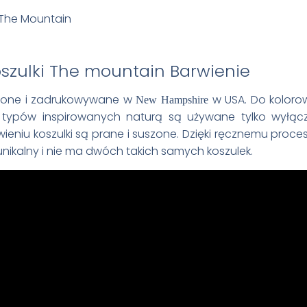
Barwienie
wione i zadrukowywane w
w USA. Do koloro
New Hampshire
ypów inspirowanych naturą są używane tylko wyłącz
wieniu koszulki są prane i suszone. Dzięki ręcznemu proc
unikalny i nie ma dwóch takich samych koszulek.