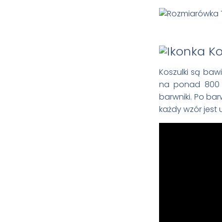
Koszulki są ba
na ponad 800 t
barwniki. Po bar
każdy wzór jest 