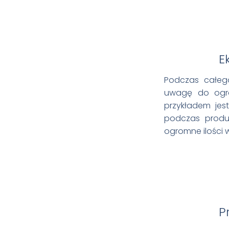
Ek
Podczas całego
uwagę do ogran
przykładem jes
podczas produk
ogromne ilości 
P