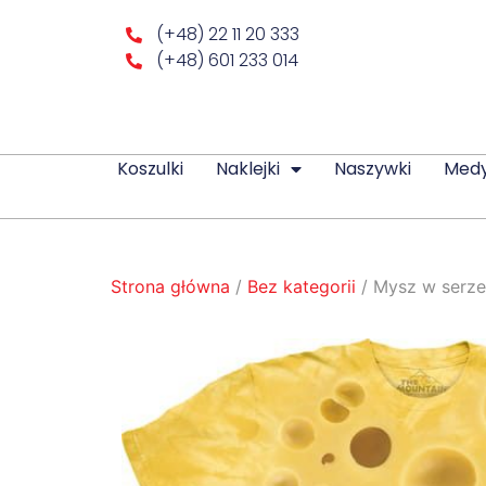
(+48) 22 11 20 333
(+48) 601 233 014
Koszulki
Naklejki
Naszywki
Med
Strona główna
/
Bez kategorii
/ Mysz w serze