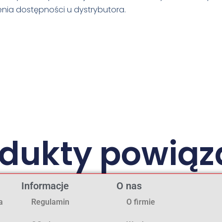
nia dostępności u dystrybutora.
odukty powiąz
Informacje
O nas
a
Regulamin
O firmie