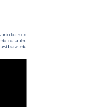
wania koszulek
nie naturalne
esowi barwienia