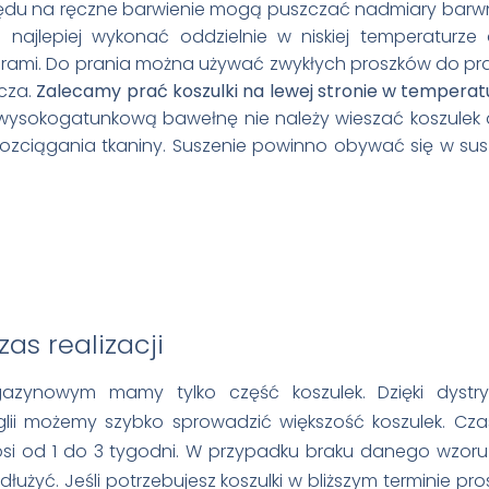
lędu na ręczne barwienie mogą puszczać nadmiary barw
 najlepiej wykonać oddzielnie w niskiej temperaturze
ami. Do prania można używać zwykłych proszków do pra
cza.
Zalecamy prać koszulki na lewej stronie w temperatu
wysokogatunkową bawełnę nie należy wieszać koszulek 
 rozciągania tkaniny. Suszenie powinno obywać się w su
as realizacji
azynowym mamy tylko część koszulek. Dzięki dystry
lii możemy szybko sprowadzić większość koszulek. Cza
i od 1 do 3 tygodni. W przypadku braku danego wzoru 
łużyć. Jeśli potrzebujesz koszulki w bliższym terminie pr