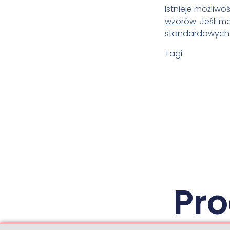
Istnieje możliw
wzorów
. Jeśli 
standardowych r
Tagi:
Pr