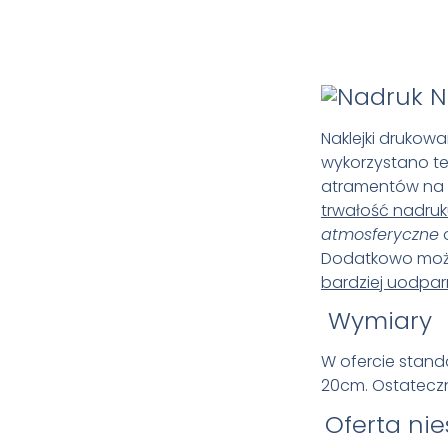
N
Naklejki drukowa
wykorzystano t
atramentów na 
trwałość nadru
atmosferyczne
Dodatkowo możli
bardziej uodpar
Wymiary
W ofercie stand
20cm.
Ostateczn
Oferta ni