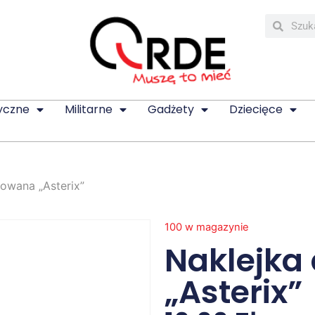
yczne
Militarne
Gadżety
Dziecięce
owana „Asterix”
100 w magazynie
Naklejka
„Asterix”