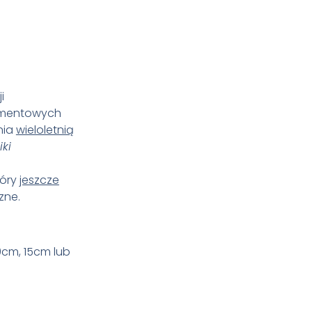
i
igmentowych
nia
wieloletnią
iki
tóry
jeszcze
zne.
0cm, 15cm lub