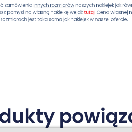
ość zamówienia
innych rozmiarów
naszych naklejek jak rów
masz pomysł na własną naklejkę wejdź
tutaj
. Cena własnej na
ozmiarach jest taka sama jak naklejek w naszej ofercie.
odukty powiąz