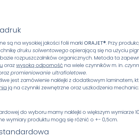
adruk
ne są na wysokiej jakości folii marki
ORAJET
®
. Przy produkcj
echnikę
druku solwentowego
opierającą się na użyciu p
bazie rozpuszczalników organicznych. Metoda ta zapew
ku
oraz
wysoką odporność
na wiele czynników m. in.
czynn
oraz
promieniowanie ultrafioletowe
.
we jest zamówienie naklejki z dodatkowym laminatem, k
nia
ją na czynniki zewnętrzne oraz uszkodzenia mechanic
ardowej do wyboru mamy naklejki o większym wymiarze 1
e wymiary produktu mogą się różnić o +- 0,5cm.
estandardowa