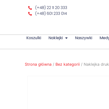
(+48) 22 11 20 333
(+48) 601 233 014
Koszulki
Naklejki
Naszywki
Med
Strona główna
/
Bez kategorii
/ Naklejka druk