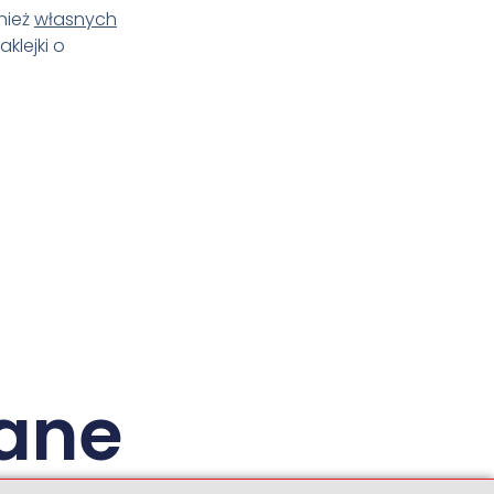
nież
własnych
klejki o
ane