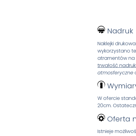
Nadruk
Naklejki drukowa
wykorzystano t
atramentów na 
trwałość nadru
atmosferyczne
Wymiar
W ofercie stand
20cm. Ostateczn
Oferta 
Istnieje możliw