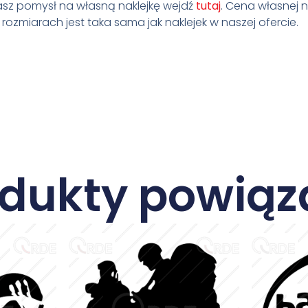
masz pomysł na własną naklejkę wejdź
tutaj
. Cena własnej na
ozmiarach jest taka sama jak naklejek w naszej ofercie.
odukty powiąz