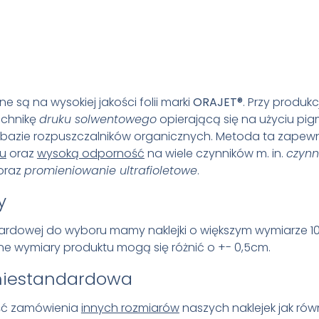
ne są na wysokiej jakości folii marki
ORAJET®
. Przy produkcj
echnikę
druku solwentowego
opierającą się na użyciu p
bazie rozpuszczalników organicznych. Metoda ta zapew
ku
oraz
wysoką odporność
na wiele czynników m. in.
czynn
oraz
promieniowanie ultrafioletowe
.
y
ardowej do wyboru mamy naklejki o większym wymiarze 1
e wymiary produktu mogą się różnić o +- 0,5cm.
niestandardowa
ość zamówienia
innych rozmiarów
naszych naklejek jak rów