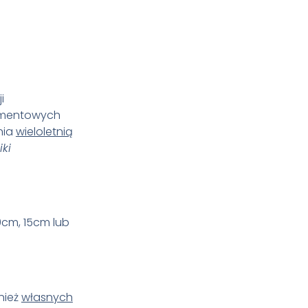
i
igmentowych
nia
wieloletnią
iki
0cm, 15cm lub
nież
własnych