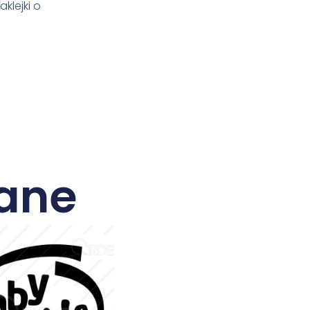
klejki o
ane