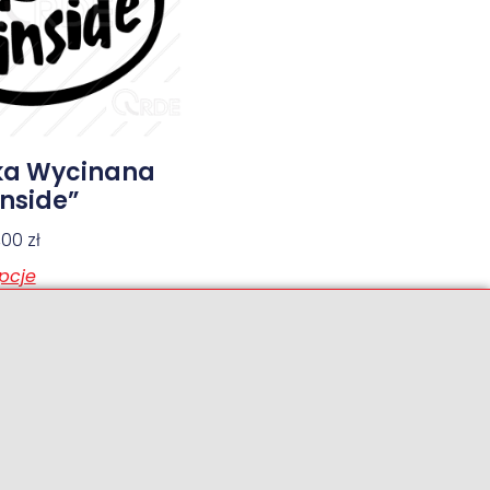
ka Wycinana
Inside”
6,00
zł
pcje