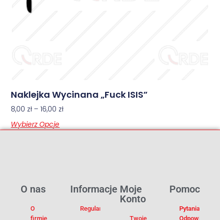
Naklejka Wycinana „Fuck ISIS”
8,00
zł
–
16,00
zł
Wybierz Opcje
O nas
Informacje
Moje
Pomoc
Konto
O
Regulamin
Pytania I
firmie
Twoje
Odpowiedzi