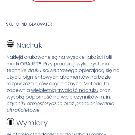
SKU: Q-ND-BLAKWATER
Nadruk
Naklejki drukowane są na wysokiej jakości folii
marki
ORAJET®
. Przy produkcji wykorzystano
technikę
druku solwentowego
opierającą się na
użyciu pigmentowych atramentów na bazie
rozpuszczalników organicznych. Metoda ta
zapewnia
wieloletnią trwałość nadruku
oraz
wysoką odporność
na wiele czynników m. in.
czynniki atmosferyczne
oraz
promieniowanie
ultrafioletowe
.
Wymiary
W ofercie standardowej do wyboru mamy