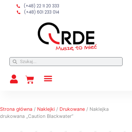
(+48) 22 11 20 333
(+48) 601 233 014
Strona główna
/
Naklejki
/
Drukowane
/ Naklejka
drukowana „Caution Blackwater”