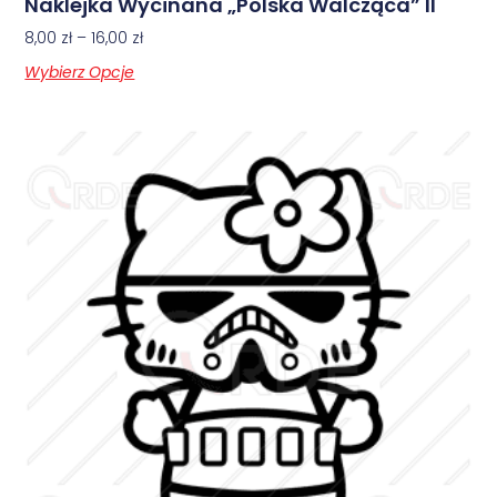
Naklejka Wycinana „Polska Walcząca” II
8,00
zł
–
16,00
zł
Wybierz Opcje