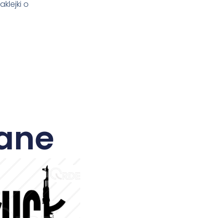
klejki o
ane