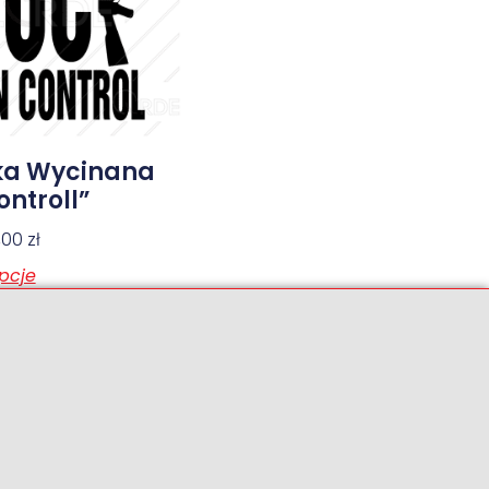
ka Wycinana
ntroll”
6,00
zł
pcje