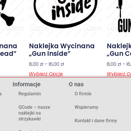
inana
Naklejka Wycinana
Naklej
Head”
„Gun Inside”
„Gun Co
8,00
zł
–
16,00
zł
8,00
zł
–
1
Wybierz Opcje
Wybierz O
Informacje
O nas
a
Regulamin
O firmie
QCode – nasze
Wspieramy
naklejki na
strzykawki
Kontakt i dane firmy