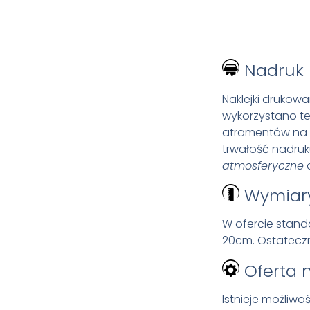
Nadruk
Naklejki drukowa
wykorzystano t
atramentów na 
trwałość nadru
atmosferyczne
Wymiar
W ofercie stand
20cm. Ostateczn
Oferta 
Istnieje możliw