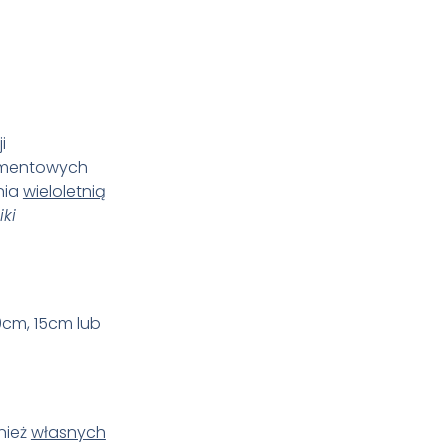
i
igmentowych
nia
wieloletnią
iki
0cm, 15cm lub
nież
własnych