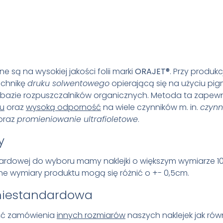
ne są na wysokiej jakości folii marki
ORAJET®
. Przy produkcj
echnikę
druku solwentowego
opierającą się na użyciu p
bazie rozpuszczalników organicznych. Metoda ta zapew
ku
oraz
wysoką odporność
na wiele czynników m. in.
czynn
oraz
promieniowanie ultrafioletowe
.
y
ardowej do wyboru mamy naklejki o większym wymiarze 1
e wymiary produktu mogą się różnić o +- 0,5cm.
niestandardowa
ość zamówienia
innych rozmiarów
naszych naklejek jak rów