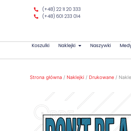
(+48) 22 11 20 333
(+48) 601 233 014
Koszulki
Naklejki
Naszywki
Med
Strona główna
/
Naklejki
/
Drukowane
/ Nakle