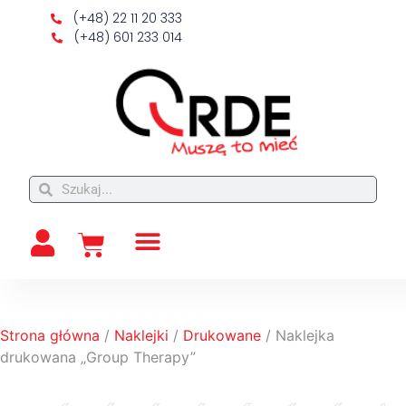
(+48) 22 11 20 333
(+48) 601 233 014
Strona główna
/
Naklejki
/
Drukowane
/ Naklejka
drukowana „Group Therapy”