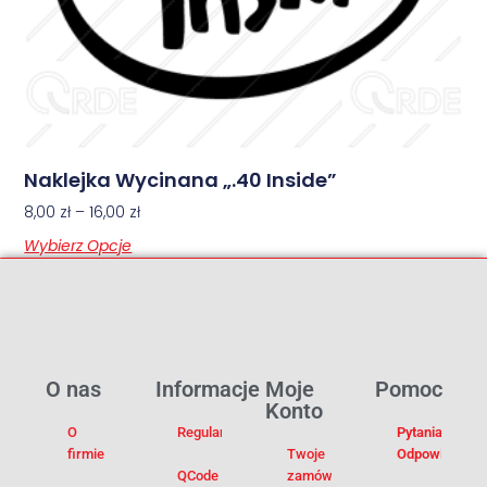
Naklejka Wycinana „.40 Inside”
8,00
zł
–
16,00
zł
Wybierz Opcje
O nas
Informacje
Moje
Pomoc
Konto
O
Regulamin
Pytania I
firmie
Twoje
Odpowiedzi
QCode –
zamówienia