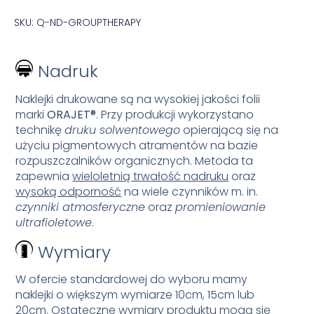
SKU: Q-ND-GROUPTHERAPY
Nadruk
Naklejki drukowane są na wysokiej jakości folii
marki
ORAJET®
. Przy produkcji wykorzystano
technikę
druku solwentowego
opierającą się na
użyciu pigmentowych atramentów na bazie
rozpuszczalników organicznych. Metoda ta
zapewnia
wieloletnią trwałość nadruku
oraz
wysoką odporność
na wiele czynników m. in.
czynniki atmosferyczne
oraz
promieniowanie
ultrafioletowe
.
Wymiary
W ofercie standardowej do wyboru mamy
naklejki o większym wymiarze 10cm, 15cm lub
20cm. Ostateczne wymiary produktu mogą się