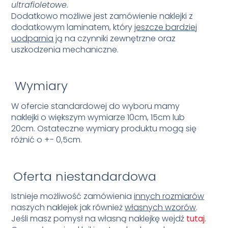
ultrafioletowe
.
Dodatkowo możliwe jest zamówienie naklejki z
dodatkowym laminatem, który
jeszcze bardziej
uodparnia
ją na czynniki zewnętrzne oraz
uszkodzenia mechaniczne.
Wymiary
W ofercie standardowej do wyboru mamy
naklejki o większym wymiarze 10cm, 15cm lub
20cm.
Ostateczne wymiary produktu mogą się
różnić o +- 0,5cm.
Oferta niestandardowa
Istnieje możliwość zamówienia
innych rozmiarów
naszych naklejek jak również
własnych wzorów
.
Jeśli masz pomysł na własną naklejkę wejdź
tutaj
.