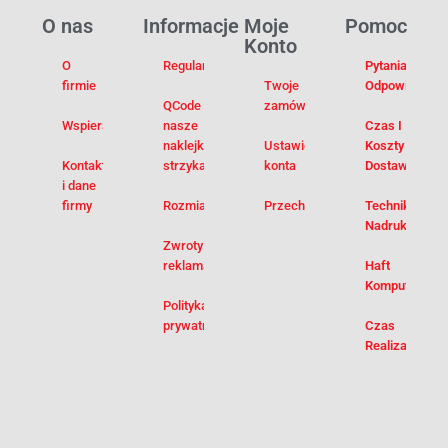
O nas
Informacje
Moje
Pomoc
Konto
O
Regulamin
Pytania I
firmie
Twoje
Odpowiedzi
QCode –
zamówienia
Wspieramy
nasze
Czas I
naklejki na
Ustawienia
Koszty
Kontakt
strzykawki
konta
Dostawy
i dane
firmy
Rozmiarówka
Przechowalnia
Techniki
Nadruku
Zwroty i
reklamacje
Haft
Komputerowy
Polityka
prywatności
Czas
Realizacji