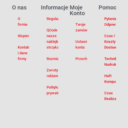
O nas
Informacje
Moje
Pomoc
Konto
O
Regulamin
Pytania I
firmie
Twoje
Odpowiedzi
QCode –
zamówienia
Wspieramy
nasze
Czas I
naklejki na
Ustawienia
Koszty
Kontakt
strzykawki
konta
Dostawy
i dane
firmy
Rozmiarówka
Przechowalnia
Techniki
Nadruku
Zwroty i
reklamacje
Haft
Komputerowy
Polityka
prywatności
Czas
Realizacji