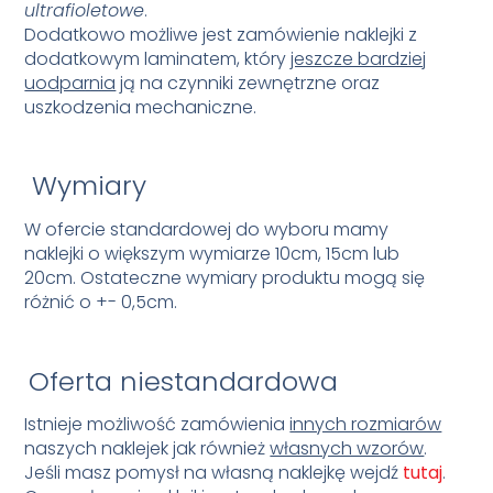
ultrafioletowe
.
Dodatkowo możliwe jest zamówienie naklejki z
dodatkowym laminatem, który
jeszcze bardziej
uodparnia
ją na czynniki zewnętrzne oraz
uszkodzenia mechaniczne.
Wymiary
W ofercie standardowej do wyboru mamy
naklejki o większym wymiarze 10cm, 15cm lub
20cm.
Ostateczne wymiary produktu mogą się
różnić o +- 0,5cm.
Oferta niestandardowa
Istnieje możliwość zamówienia
innych rozmiarów
naszych naklejek jak również
własnych wzorów
.
Jeśli masz pomysł na własną naklejkę wejdź
tutaj
.