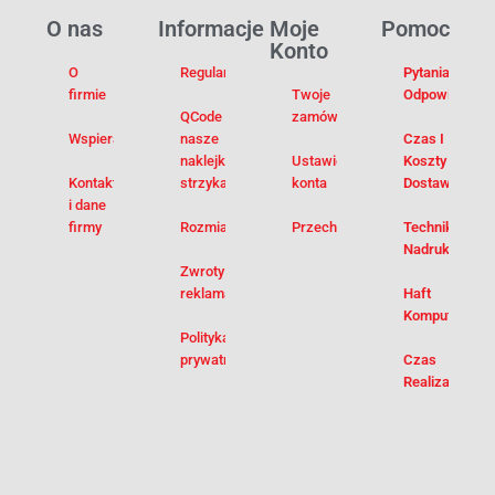
O nas
Informacje
Moje
Pomoc
Konto
O
Regulamin
Pytania I
firmie
Twoje
Odpowiedzi
QCode –
zamówienia
Wspieramy
nasze
Czas I
naklejki na
Ustawienia
Koszty
Kontakt
strzykawki
konta
Dostawy
i dane
firmy
Rozmiarówka
Przechowalnia
Techniki
Nadruku
Zwroty i
reklamacje
Haft
Komputerowy
Polityka
prywatności
Czas
Realizacji