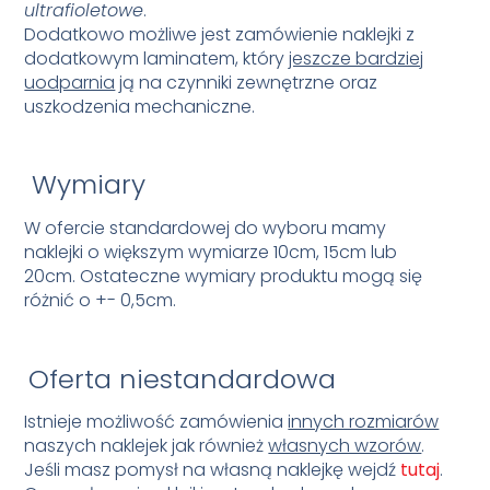
ultrafioletowe
.
Dodatkowo możliwe jest zamówienie naklejki z
dodatkowym laminatem, który
jeszcze bardziej
uodparnia
ją na czynniki zewnętrzne oraz
uszkodzenia mechaniczne.
Wymiary
W ofercie standardowej do wyboru mamy
naklejki o większym wymiarze 10cm, 15cm lub
20cm.
Ostateczne wymiary produktu mogą się
różnić o +- 0,5cm.
Oferta niestandardowa
Istnieje możliwość zamówienia
innych rozmiarów
naszych naklejek jak również
własnych wzorów
.
Jeśli masz pomysł na własną naklejkę wejdź
tutaj
.