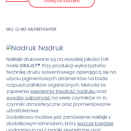
Dodaj Do Koszyka
SKU: Q-ND-MLFIREFIGHTER
Nadruk
Naklejki drukowane są na wysokiej jakości folii
marki
ORAJET
®
. Przy produkcji wykorzystano
technikę
druku solwentowego
opierającą się na
użyciu pigmentowych atramentów na bazie
rozpuszczalników organicznych. Metoda ta
zapewnia
wieloletnią trwałość nadruku
oraz
wysoką odporność
na wiele czynników m. in.
czynniki atmosferyczne
oraz
promieniowanie
ultrafioletowe
.
Dodatkowo możliwe jest zamówienie naklejki z
dodatkowym laminatem, który
jeszcze bardziej
uodparnia
ją na czynniki zewnętrzne oraz