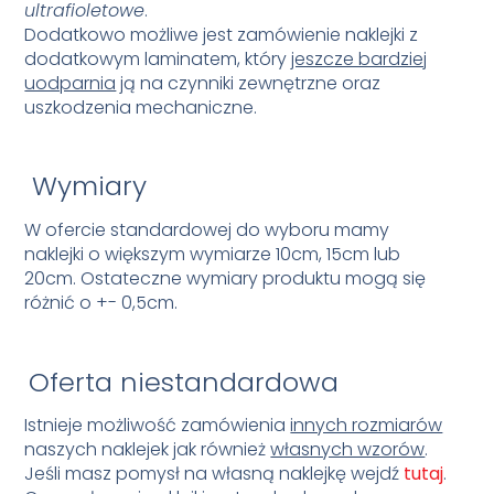
ultrafioletowe
.
Dodatkowo możliwe jest zamówienie naklejki z
dodatkowym laminatem, który
jeszcze bardziej
uodparnia
ją na czynniki zewnętrzne oraz
uszkodzenia mechaniczne.
Wymiary
W ofercie standardowej do wyboru mamy
naklejki o większym wymiarze 10cm, 15cm lub
20cm.
Ostateczne wymiary produktu mogą się
różnić o +- 0,5cm.
Oferta niestandardowa
Istnieje możliwość zamówienia
innych rozmiarów
naszych naklejek jak również
własnych wzorów
.
Jeśli masz pomysł na własną naklejkę wejdź
tutaj
.