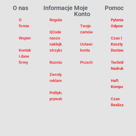
O nas
Informacje
Moje
Pomoc
Konto
O
Regulamin
Pytania I
firmie
Twoje
Odpowiedzi
QCode –
zamówienia
Wspieramy
nasze
Czas I
naklejki na
Ustawienia
Koszty
Kontakt
strzykawki
konta
Dostawy
i dane
firmy
Rozmiarówka
Przechowalnia
Techniki
Nadruku
Zwroty i
reklamacje
Haft
Komputerowy
Polityka
prywatności
Czas
Realizacji