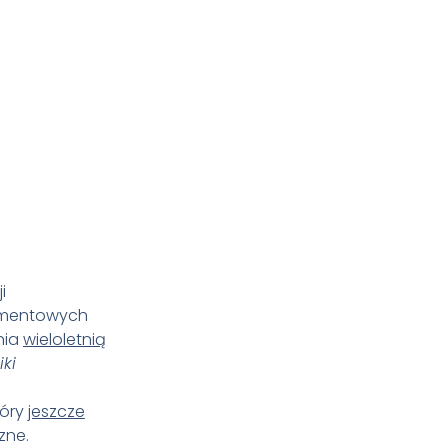
i
igmentowych
nia
wieloletnią
iki
tóry
jeszcze
zne.