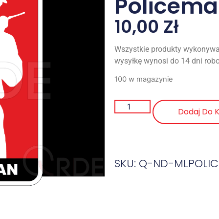
Policema
10,00
Zł
Wszystkie produkty wykonywa
wysyłkę wynosi do 14 dni rob
100 w magazynie
Dodaj Do 
SKU: Q-ND-MLPOLI