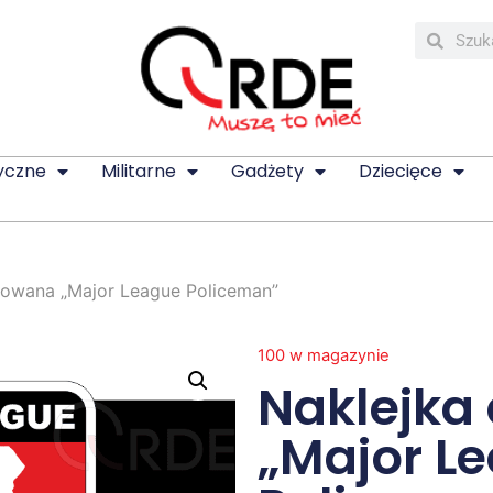
yczne
Militarne
Gadżety
Dziecięce
kowana „Major League Policeman”
100 w magazynie
Naklejka
„Major L