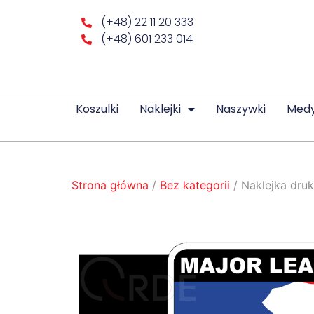
(+48) 22 11 20 333
(+48) 601 233 014
Koszulki
Naklejki
Naszywki
Med
Strona główna
/
Bez kategorii
/ Naklejka dru