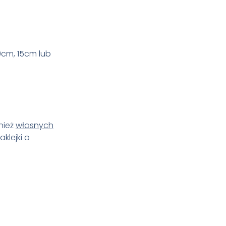
0cm, 15cm lub
nież
własnych
klejki o