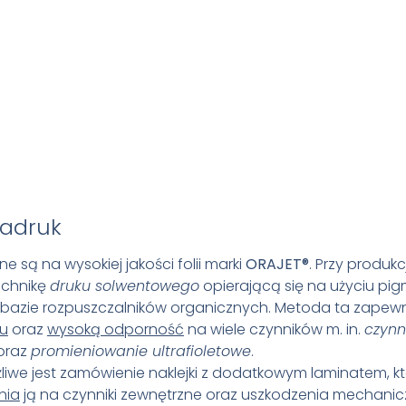
adruk
ne są na wysokiej jakości folii marki
ORAJET
®
. Przy produkcj
echnikę
druku solwentowego
opierającą się na użyciu p
bazie rozpuszczalników organicznych. Metoda ta zapew
ku
oraz
wysoką odporność
na wiele czynników m. in.
czynn
oraz
promieniowanie ultrafioletowe
.
we jest zamówienie naklejki z dodatkowym laminatem, k
nia
ją na czynniki zewnętrzne oraz uszkodzenia mechanic