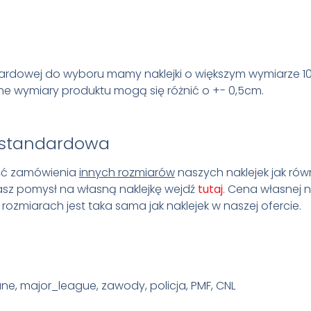
ardowej do wyboru mamy naklejki o większym wymiarze 1
e wymiary produktu mogą się różnić o +- 0,5cm.
estandardowa
ość zamówienia
innych rozmiarów
naszych naklejek jak rów
masz pomysł na własną naklejkę wejdź
tutaj
. Cena własnej na
ozmiarach jest taka sama jak naklejek w naszej ofercie.
ane, major_league, zawody, policja, PMF, CNL