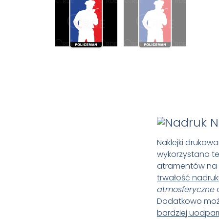
N
Naklejki drukowa
wykorzystano t
atramentów na 
trwałość nadru
atmosferyczne
Dodatkowo możli
bardziej uodpar