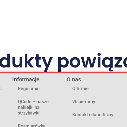
odukty powiąz
Informacje
O nas
a
Regulamin
O firmie
QCode – nasze
Wspieramy
naklejki na
strzykawki
Kontakt i dane firmy
Rozmiarówka