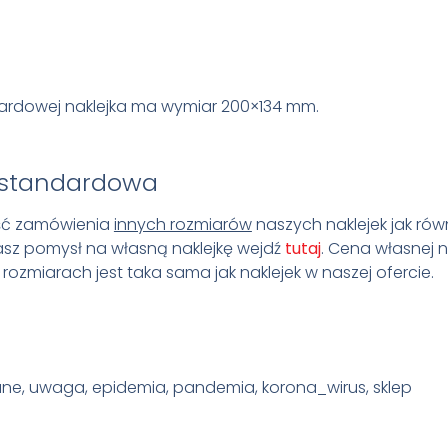
ardowej naklejka ma wymiar 200×134 mm.
estandardowa
ość zamówienia
innych rozmiarów
naszych naklejek jak rów
masz pomysł na własną naklejkę wejdź
tutaj
. Cena własnej na
ozmiarach jest taka sama jak naklejek w naszej ofercie.
wane, uwaga, epidemia, pandemia, korona_wirus, sklep