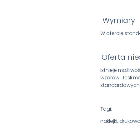
Wymiary
W ofercie stand
Oferta ni
Istnieje możliw
wzorów
. Jeśli 
standardowych r
Tagi:
naklejki, druko