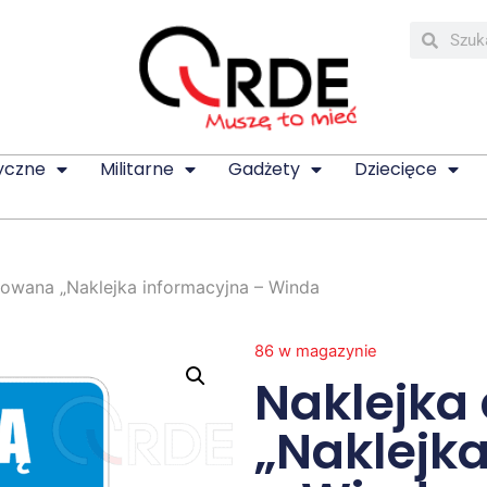
yczne
Militarne
Gadżety
Dziecięce
kowana „Naklejka informacyjna – Winda
86 w magazynie
Naklejka
„Naklejk