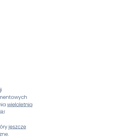
i
igmentowych
nia
wieloletnią
iki
tóry
jeszcze
zne.