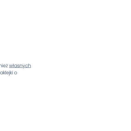
nież
własnych
klejki o