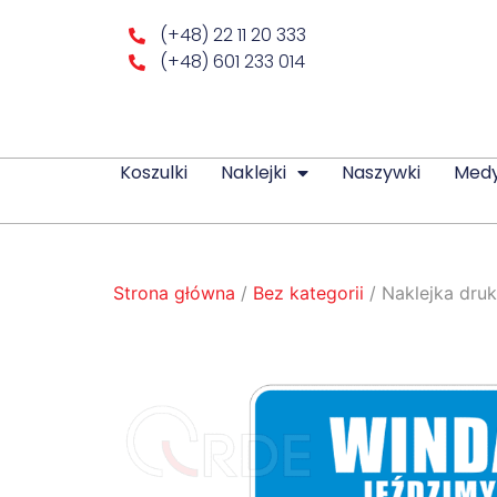
(+48) 22 11 20 333
(+48) 601 233 014
Koszulki
Naklejki
Naszywki
Med
Strona główna
/
Bez kategorii
/ Naklejka dru