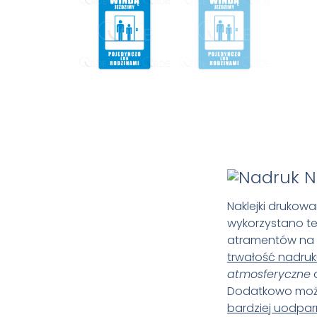
N
Naklejki drukowa
wykorzystano t
atramentów na 
trwałość nadru
atmosferyczne
Dodatkowo możli
bardziej uodpar