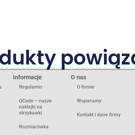
odukty powiąz
Informacje
O nas
a
Regulamin
O firmie
QCode – nasze
Wspieramy
naklejki na
strzykawki
Kontakt i dane firmy
Rozmiarówka