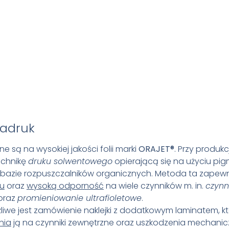
adruk
ne są na wysokiej jakości folii marki
ORAJET
®
. Przy produkcj
echnikę
druku solwentowego
opierającą się na użyciu p
bazie rozpuszczalników organicznych. Metoda ta zapew
ku
oraz
wysoką odporność
na wiele czynników m. in.
czynn
oraz
promieniowanie ultrafioletowe
.
we jest zamówienie naklejki z dodatkowym laminatem, k
nia
ją na czynniki zewnętrzne oraz uszkodzenia mechanic