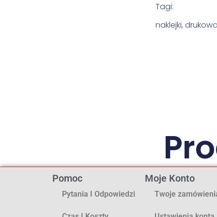
Tagi:
naklejki, druko
Pr
Pomoc
Moje Konto
Pytania I Odpowiedzi
Twoje zamówieni
Czas I Koszty
Ustawienia konta