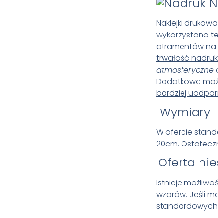
N
Naklejki drukowa
wykorzystano t
atramentów na 
trwałość nadru
atmosferyczne
Dodatkowo możli
bardziej uodpar
Wymiary
W ofercie stand
20cm.
Ostateczn
Oferta ni
Istnieje możliw
wzorów
. Jeśli 
standardowych r