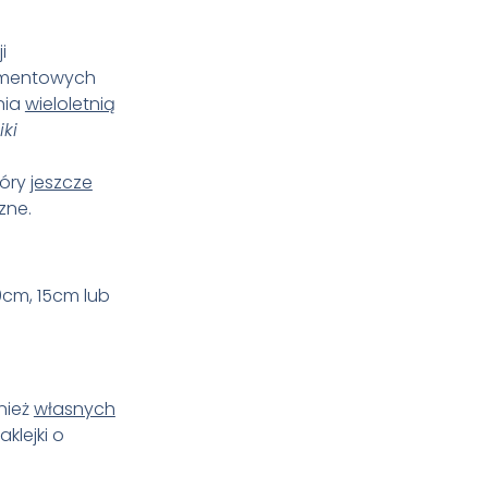
i
igmentowych
nia
wieloletnią
iki
tóry
jeszcze
zne.
0cm, 15cm lub
nież
własnych
klejki o