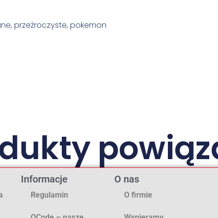
wane, przeźroczyste, pokemon
odukty powiąz
Informacje
O nas
a
Regulamin
O firmie
QCode – nasze
Wspieramy