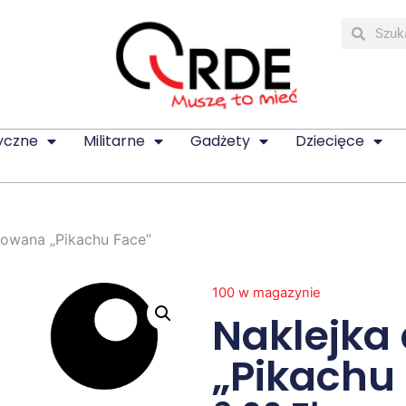
yczne
Militarne
Gadżety
Dziecięce
kowana „Pikachu Face”
100 w magazynie
Naklejka
„Pikachu